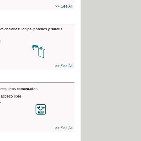
>> See All
valencianas: lonjas, porches y riuraus
4
>> See All
s resueltos comentados
 acceso libre
1
>> See All