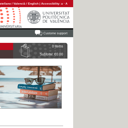
stellano
/
Valencià
/
English
|
Accessibility:
a
·
A
Custome support
0 items
Subtotal: €0.00