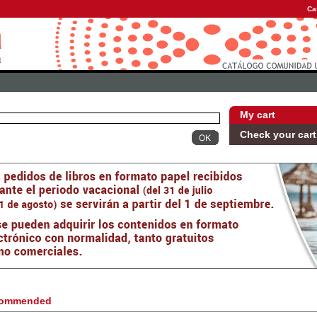
Ca
My cart
Check your cart
ommended