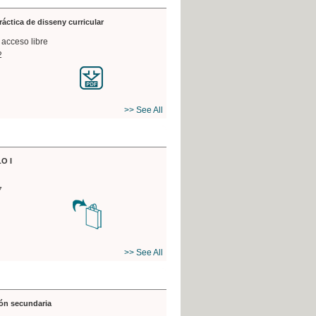
práctica de disseny curricular
 acceso libre
2
>> See All
O I
7
>> See All
ón secundaria