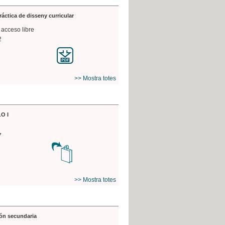
práctica de disseny curricular
 acceso libre
2
>> Mostra totes
O I
7
>> Mostra totes
ón secundaria