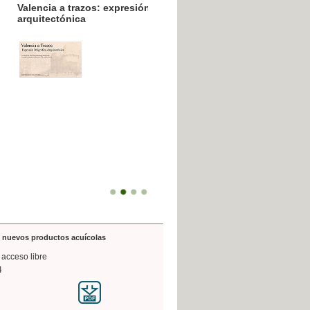
resión poligráfica
de nuevos productos acuícolas
 acceso libre
4