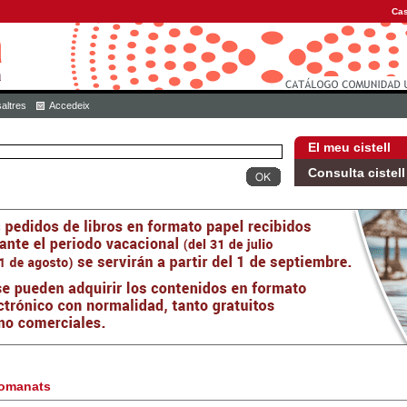
Cas
altres
Accedeix
El meu cistell
Consulta cistell
omanats