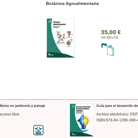
ánica Agroalimentaria
Valencia a trazos: exp
arquitectónica
35,00 €
IVA INCLÒS
áster en jardinería y paisaje
Guía para el desarrollo 
acceso libre
Archivo electrónico. PDF
ISBN:978-84-1396-388-