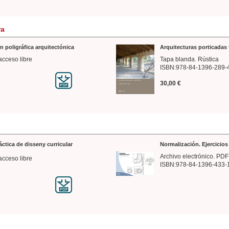
ra
n poligráfica arquitectónica
Arquitecturas porticadas 
acceso libre
Tapa blanda. Rústica
ISBN:978-84-1396-289-
30,00 €
ráctica de disseny curricular
Normalización. Ejercicio
Archivo electrónico. PDF
acceso libre
ISBN:978-84-1396-433-