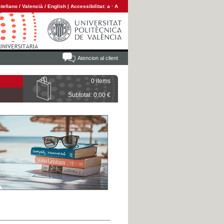
tellano
/
Valencià
/
English
|
Accessibilitat:
a
·
A
Atencion al client
0 items
Subtotal: 0,00 €