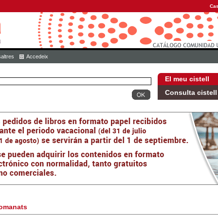
Cas
altres
Accedeix
El meu cistell
Consulta cistell
omanats