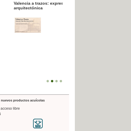
resión poligráfica
de nuevos productos acuícolas
 acceso libre
4