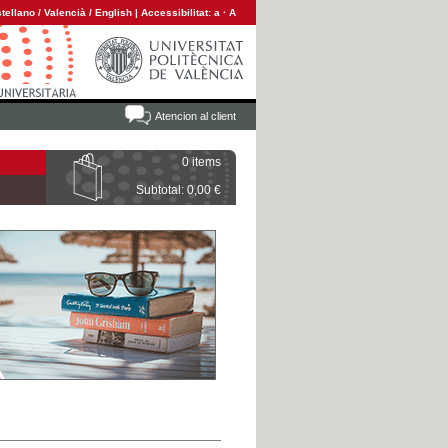
tellano
/
Valencià
/
English
|
Accessibilitat:
a
·
A
Atencion al client
0 items
Subtotal: 0,00 €