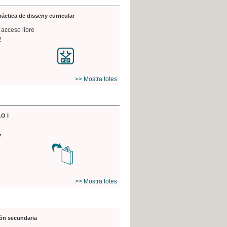
práctica de disseny curricular
 acceso libre
2
>> Mostra totes
O I
7
>> Mostra totes
ón secundaria