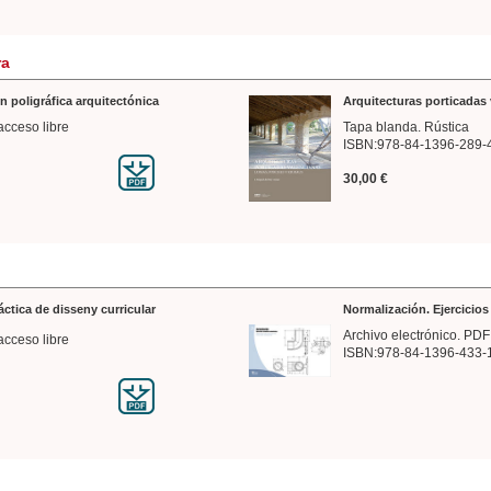
ra
n poligráfica arquitectónica
Arquitecturas porticadas 
acceso libre
Tapa blanda. Rústica
ISBN:978-84-1396-289-
30,00 €
ráctica de disseny curricular
Normalización. Ejercicio
Archivo electrónico. PDF
acceso libre
ISBN:978-84-1396-433-