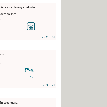
práctica de disseny curricular
 acceso libre
2
>> See All
O I
7
>> See All
ón secundaria