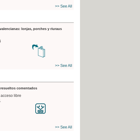
>> See All
valencianas: lonjas, porches y riuraus
4
>> See All
s resueltos comentados
 acceso libre
1
>> See All