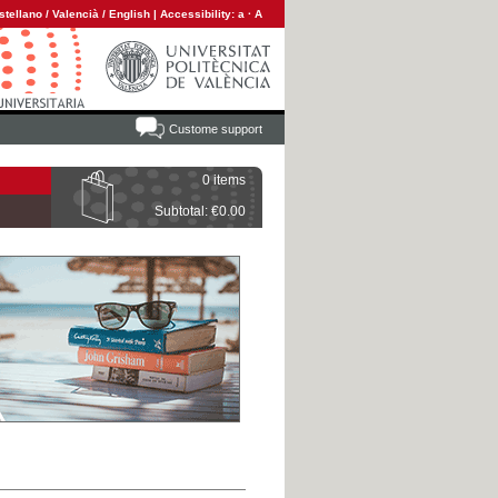
stellano
/
Valencià
/
English
|
Accessibility:
a
·
A
Custome support
0 items
Subtotal: €0.00