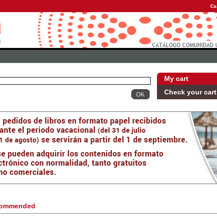
Ca
My cart
Check your cart
ommended