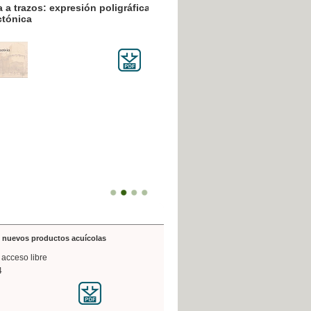
resión poligráfica
de nuevos productos acuícolas
 acceso libre
4