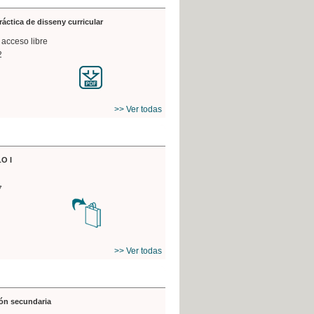
práctica de disseny curricular
 acceso libre
2
>> Ver todas
O I
7
>> Ver todas
ón secundaria