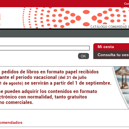
Cas
Mi cesta
Consulta tu ces
omendados