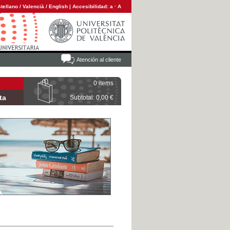
tellano
/
Valencià
/
English
|
Accesibilidad:
a
·
A
Atención al cliente
0 items
ta
Subtotal: 0,00 €