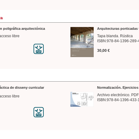
ra
n poligráfica arquitectónica
Arquitecturas porticadas 
acceso libre
Tapa blanda. Rústica
ISBN:978-84-1396-289-
30,00 €
ráctica de disseny curricular
Normalización. Ejercicio
Archivo electrónico. PDF
acceso libre
ISBN:978-84-1396-433-