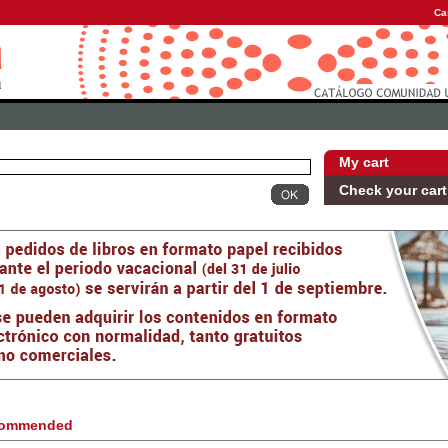
Ca
My cart
Check your cart
ommended