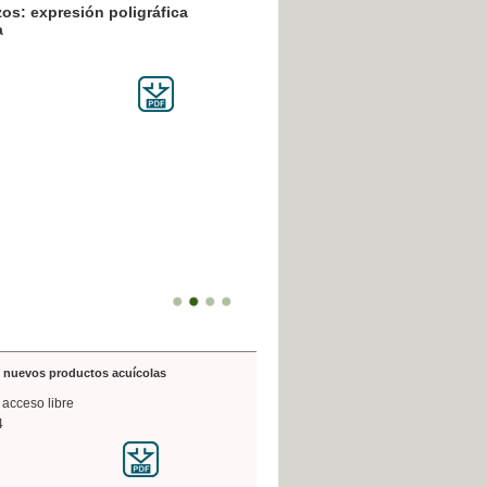
resión poligráfica
de nuevos productos acuícolas
 acceso libre
4