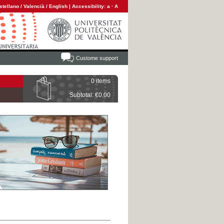
stellano
/
Valencià
/
English
|
Accessibility:
a
·
A
Custome support
0 items
Subtotal: €0.00