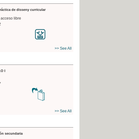
práctica de disseny curricular
 acceso libre
2
>> See All
O I
7
>> See All
ón secundaria