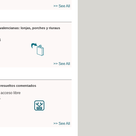
>> See All
valencianas: lonjas, porches y riuraus
4
>> See All
s resueltos comentados
 acceso libre
1
>> See All