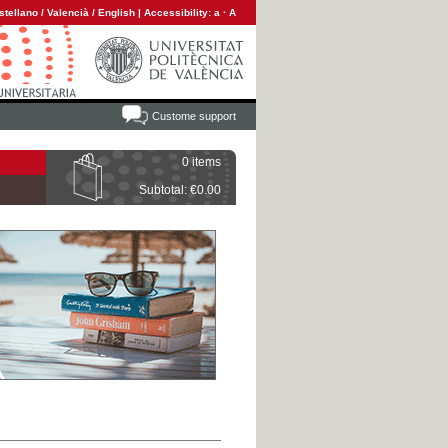
stellano
/
Valencià
/
English
|
Accessibility:
a
·
A
Custome support
0 items
Subtotal: €0.00