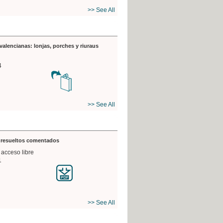
>> See All
valencianas: lonjas, porches y riuraus
4
>> See All
s resueltos comentados
 acceso libre
1
>> See All