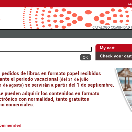
Ca
My cart
Check your cart
ommended