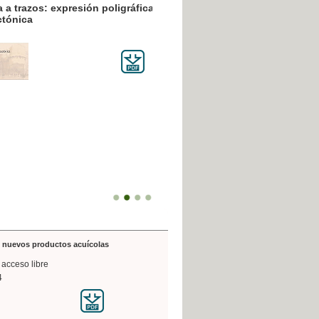
resión poligráfica
de nuevos productos acuícolas
 acceso libre
4