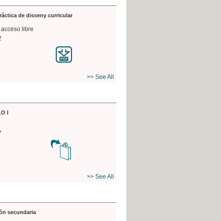
práctica de disseny curricular
 acceso libre
2
>> See All
O I
7
>> See All
ón secundaria