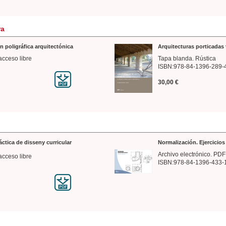
ra
n poligráfica arquitectónica
Arquitecturas porticadas 
acceso libre
Tapa blanda. Rústica
ISBN:978-84-1396-289-
30,00 €
ráctica de disseny curricular
Normalización. Ejercicio
Archivo electrónico. PDF
acceso libre
ISBN:978-84-1396-433-