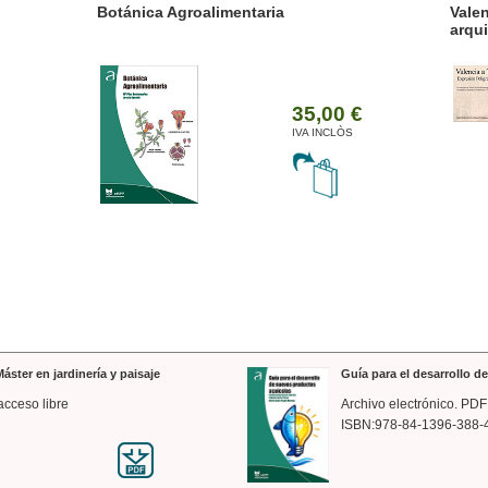
ánica Agroalimentaria
Valencia a trazos: exp
arquitectónica
35,00 €
IVA INCLÒS
áster en jardinería y paisaje
Guía para el desarrollo 
acceso libre
Archivo electrónico. PDF
ISBN:978-84-1396-388-