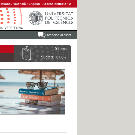
tellano
/
Valencià
/
English
|
Accessibilitat:
a
·
A
Atencion al client
0 items
Subtotal: 0,00 €