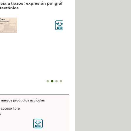
resión poligráfica
de nuevos productos acuícolas
 acceso libre
4