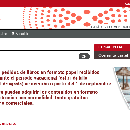
Cas
altres
Accedeix
El meu cistell
Consulta cistell
omanats