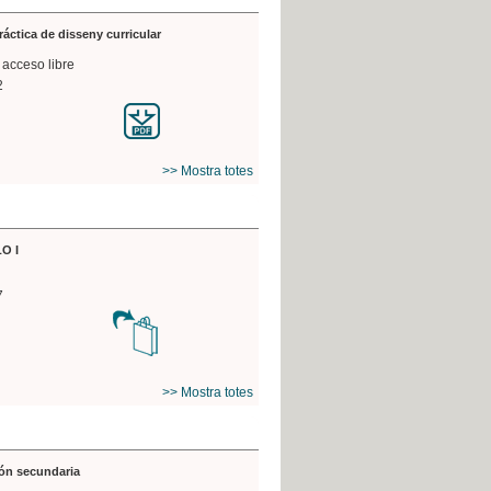
práctica de disseny curricular
 acceso libre
2
>> Mostra totes
O I
7
>> Mostra totes
ón secundaria