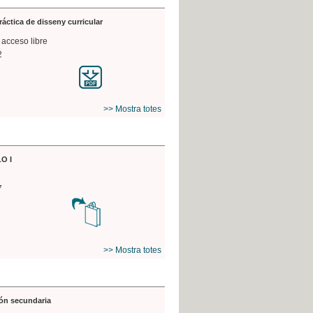
práctica de disseny curricular
 acceso libre
2
>> Mostra totes
O I
7
>> Mostra totes
ón secundaria