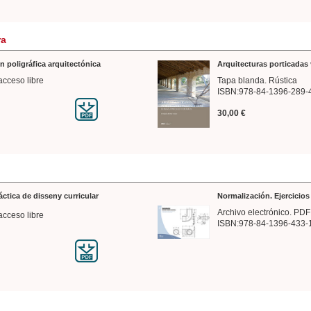
ra
n poligráfica arquitectónica
Arquitecturas porticadas 
acceso libre
Tapa blanda. Rústica
ISBN:978-84-1396-289-
30,00 €
ráctica de disseny curricular
Normalización. Ejercicio
Archivo electrónico. PDF
acceso libre
ISBN:978-84-1396-433-