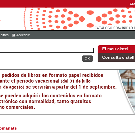
Cas
altres
Accedeix
El meu cistell
Consulta cistell
omanats