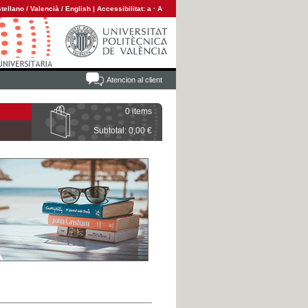
tellano
/
Valencià
/
English
|
Accessibilitat:
a
·
A
Atencion al client
0 items
Subtotal: 0,00 €