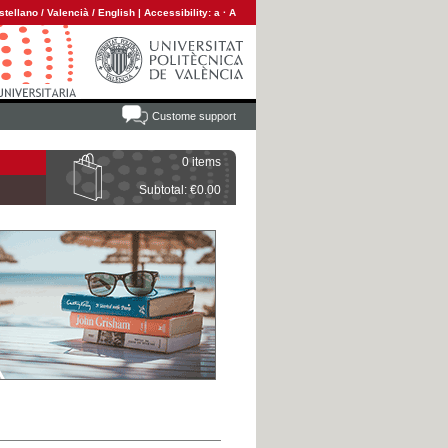
stellano
/
Valencià
/
English
|
Accessibility:
a
·
A
Custome support
0 items
Subtotal: €0.00