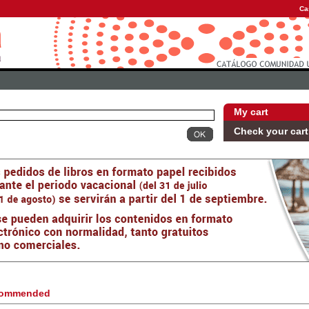
Ca
My cart
Check your cart
ommended