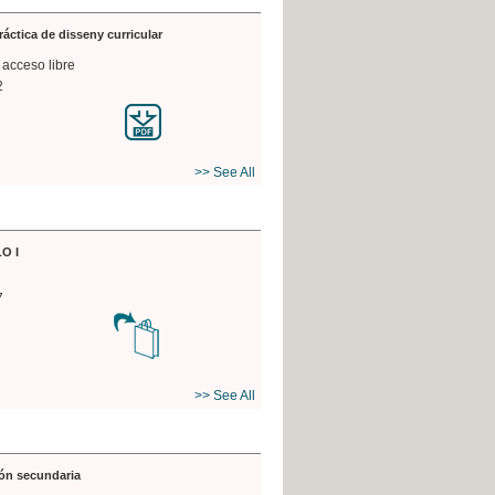
práctica de disseny curricular
 acceso libre
2
>> See All
O I
7
>> See All
ón secundaria