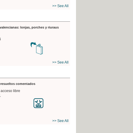
>> See All
valencianas: lonjas, porches y riuraus
4
>> See All
s resueltos comentados
 acceso libre
1
>> See All