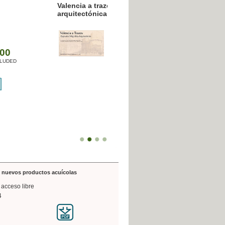
resión poligráfica
de nuevos productos acuícolas
 acceso libre
4