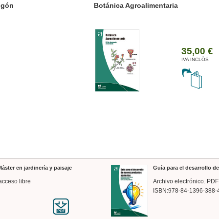
ánica Agroalimentaria
Valencia a trazos: exp
arquitectónica
35,00 €
IVA INCLÒS
áster en jardinería y paisaje
Guía para el desarrollo 
acceso libre
Archivo electrónico. PDF
ISBN:978-84-1396-388-