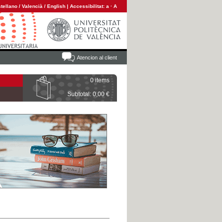
tellano
/
Valencià
/
English
|
Accessibilitat:
a
·
A
Atencion al client
0 items
Subtotal: 0,00 €