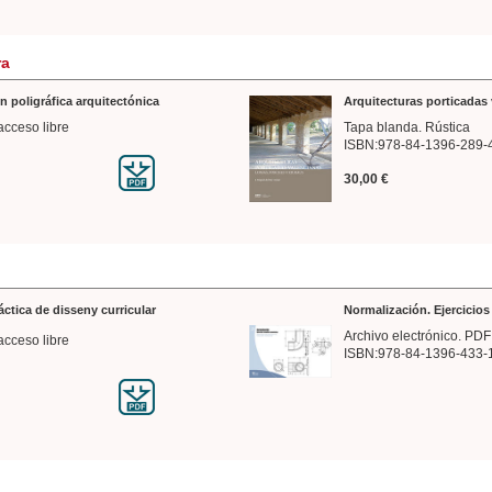
ra
n poligráfica arquitectónica
Arquitecturas porticadas 
acceso libre
Tapa blanda. Rústica
ISBN:978-84-1396-289-
30,00 €
ráctica de disseny curricular
Normalización. Ejercicio
Archivo electrónico. PDF
acceso libre
ISBN:978-84-1396-433-