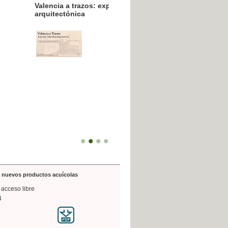
resión poligráfica
de nuevos productos acuícolas
 acceso libre
4