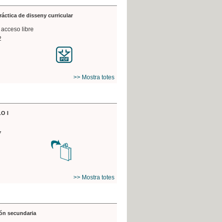
práctica de disseny curricular
 acceso libre
2
>> Mostra totes
O I
7
>> Mostra totes
ón secundaria