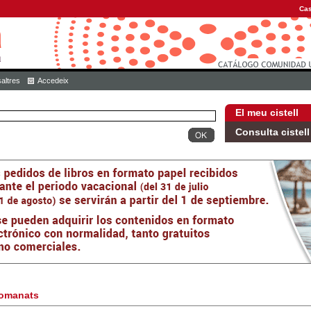
Cas
altres
Accedeix
El meu cistell
Consulta cistell
omanats