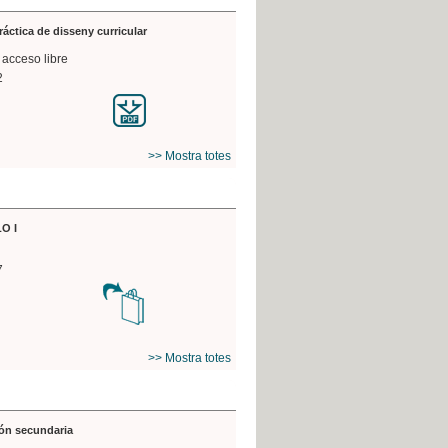
práctica de disseny curricular
 acceso libre
2
>> Mostra totes
O I
7
>> Mostra totes
ón secundaria