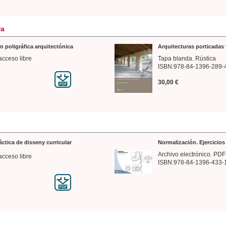
ra
n poligráfica arquitectónica
Arquitecturas porticadas 
acceso libre
Tapa blanda. Rústica
ISBN:978-84-1396-289-
30,00 €
ráctica de disseny curricular
Normalización. Ejercicio
Archivo electrónico. PDF
acceso libre
ISBN:978-84-1396-433-