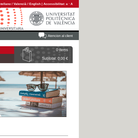
tellano
/
Valencià
/
English
|
Accessibilitat:
a
·
A
Atencion al client
0 items
Subtotal: 0,00 €