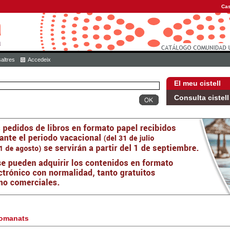
Cas
altres
Accedeix
El meu cistell
Consulta cistell
omanats