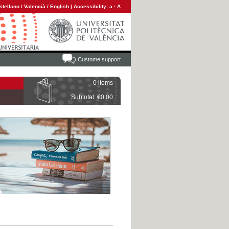
stellano
/
Valencià
/
English
|
Accessibility:
a
·
A
Custome support
0 items
Subtotal: €0.00