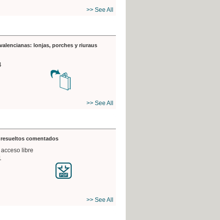
>> See All
valencianas: lonjas, porches y riuraus
4
>> See All
s resueltos comentados
 acceso libre
1
>> See All