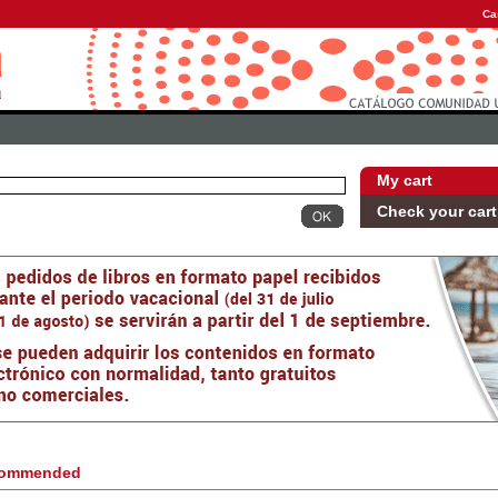
Ca
My cart
Check your cart
ommended