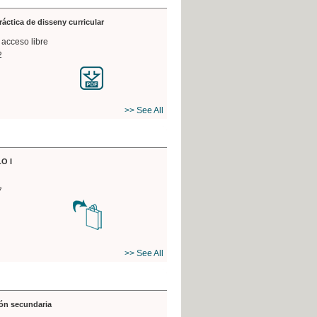
práctica de disseny curricular
 acceso libre
2
>> See All
O I
7
>> See All
ón secundaria