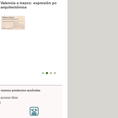
resión poligráfica
de nuevos productos acuícolas
 acceso libre
4