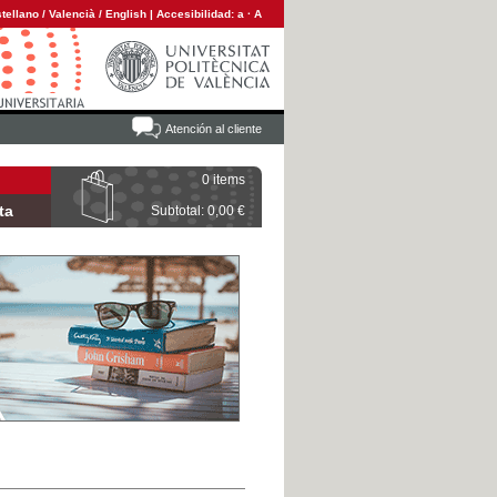
tellano
/
Valencià
/
English
|
Accesibilidad:
a
·
A
Atención al cliente
0 items
ta
Subtotal: 0,00 €