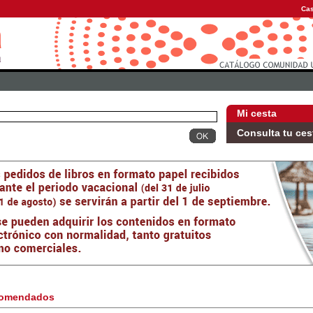
Cas
Mi cesta
Consulta tu ces
omendados