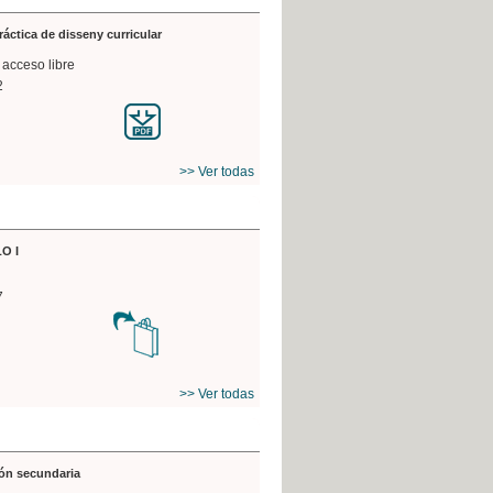
práctica de disseny curricular
 acceso libre
2
>> Ver todas
O I
7
>> Ver todas
ón secundaria