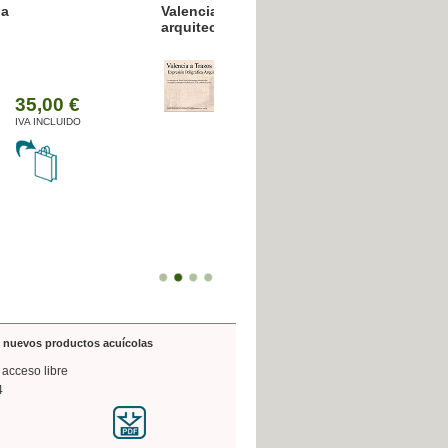
resión poligráfica
de nuevos productos acuícolas
 acceso libre
4