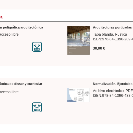
ra
n poligráfica arquitectónica
Arquitecturas porticadas 
acceso libre
Tapa blanda. Rústica
ISBN:978-84-1396-289-
30,00 €
ráctica de disseny curricular
Normalización. Ejercicio
Archivo electrónico. PDF
acceso libre
ISBN:978-84-1396-433-