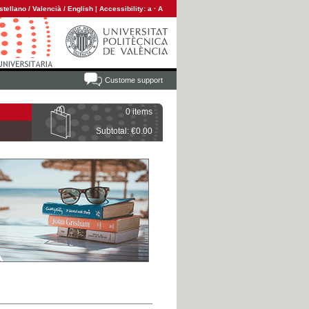
stellano
/
Valencià
/
English
|
Accessibility:
a
·
A
Custome support
0 items
Subtotal: €0.00