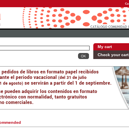
Ca
My cart
Check your cart
ommended