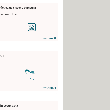
práctica de disseny curricular
 acceso libre
2
>> See All
O I
7
>> See All
ón secundaria