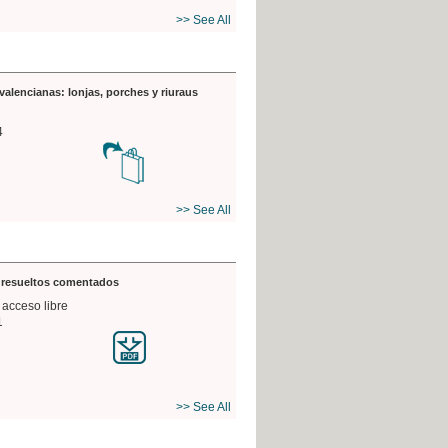
>> See All
valencianas: lonjas, porches y riuraus
4
>> See All
s resueltos comentados
 acceso libre
1
>> See All