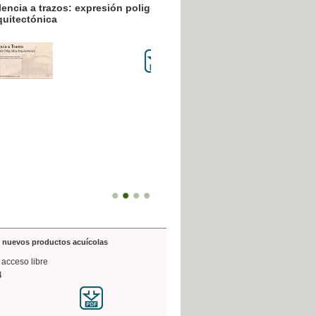
resión poligráfica
de nuevos productos acuícolas
 acceso libre
4