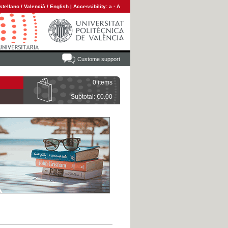
stellano
/
Valencià
/
English
|
Accessibility:
a
·
A
Custome support
0 items
Subtotal: €0.00