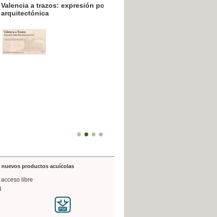
resión poligráfica
de nuevos productos acuícolas
 acceso libre
4