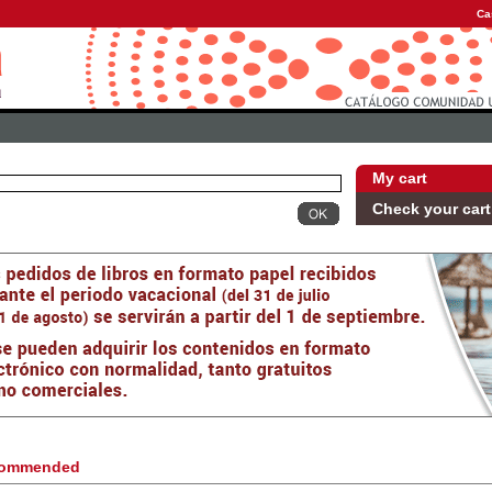
Ca
My cart
Check your cart
ommended