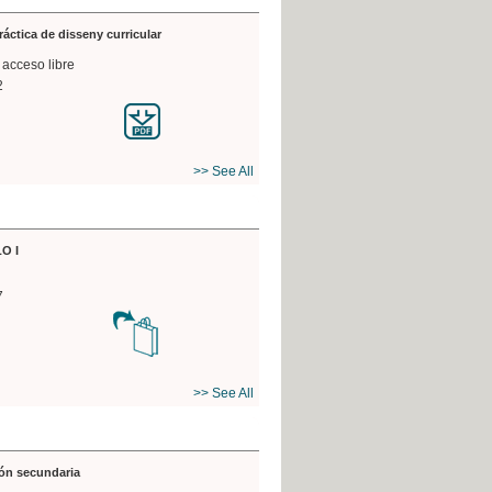
práctica de disseny curricular
 acceso libre
2
>> See All
O I
7
>> See All
ón secundaria