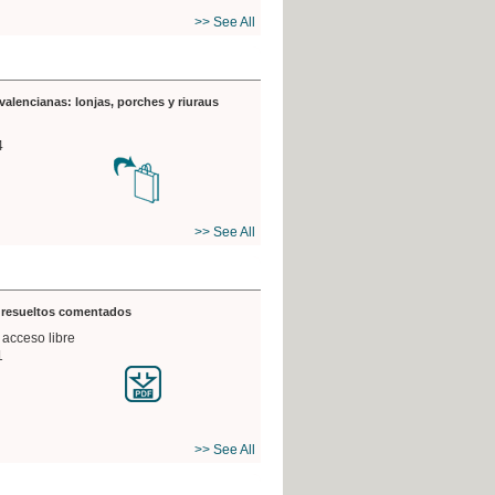
>> See All
valencianas: lonjas, porches y riuraus
4
>> See All
s resueltos comentados
 acceso libre
1
>> See All