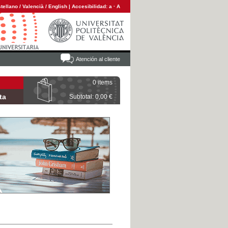
tellano
/
Valencià
/
English
|
Accesibilidad:
a
·
A
Atención al cliente
0 items
ta
Subtotal: 0,00 €