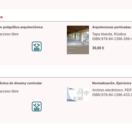
ra
n poligráfica arquitectónica
Arquitecturas porticadas 
acceso libre
Tapa blanda. Rústica
ISBN:978-84-1396-289-
30,00 €
ráctica de disseny curricular
Normalización. Ejercicio
Archivo electrónico. PDF
acceso libre
ISBN:978-84-1396-433-