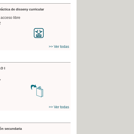
práctica de disseny curricular
 acceso libre
2
>> Ver todas
O I
7
>> Ver todas
ón secundaria