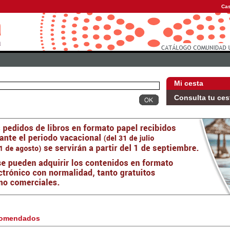
Cas
Mi cesta
Consulta tu ces
omendados