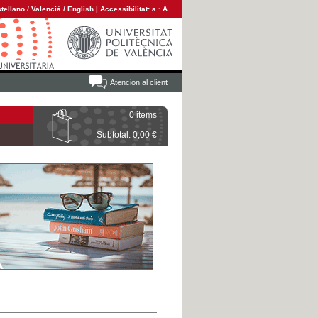
tellano
/
Valencià
/
English
|
Accessibilitat:
a
·
A
Atencion al client
0 items
Subtotal: 0,00 €