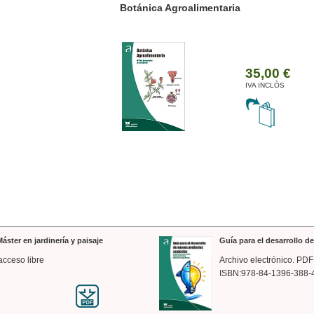
ánica Agroalimentaria
Valencia a trazos: exp
arquitectónica
35,00 €
IVA INCLÒS
áster en jardinería y paisaje
Guía para el desarrollo 
acceso libre
Archivo electrónico. PDF
ISBN:978-84-1396-388-