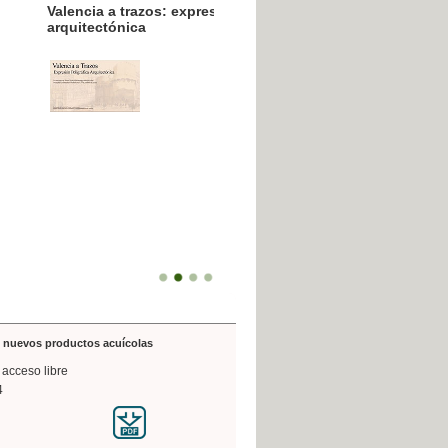
resión poligráfica
de nuevos productos acuícolas
 acceso libre
4