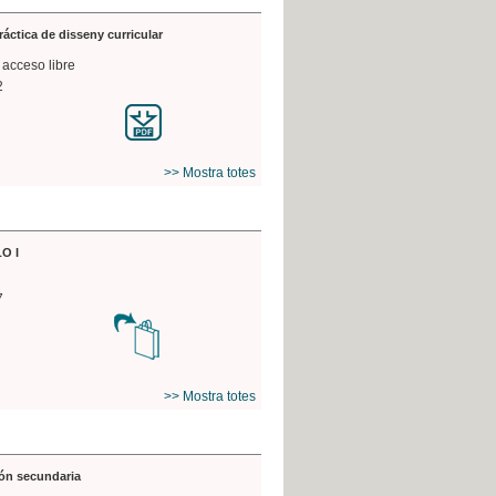
práctica de disseny curricular
 acceso libre
2
>> Mostra totes
O I
7
>> Mostra totes
ón secundaria