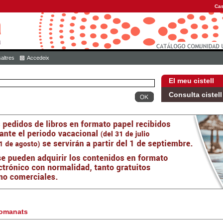
Cas
altres
Accedeix
El meu cistell
Consulta cistell
omanats