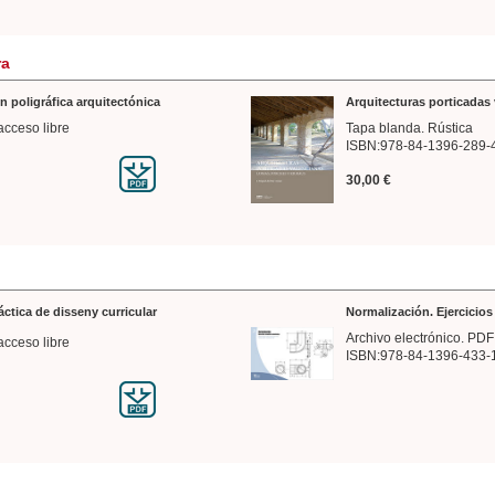
ra
n poligráfica arquitectónica
Arquitecturas porticadas 
acceso libre
Tapa blanda. Rústica
ISBN:978-84-1396-289-
30,00 €
ráctica de disseny curricular
Normalización. Ejercicio
Archivo electrónico. PDF
acceso libre
ISBN:978-84-1396-433-