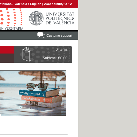
stellano
/
Valencià
/
English
|
Accessibility:
a
·
A
Custome support
0 items
Subtotal: €0.00