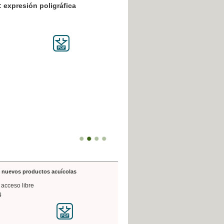
resión poligráfica
de nuevos productos acuícolas
 acceso libre
4