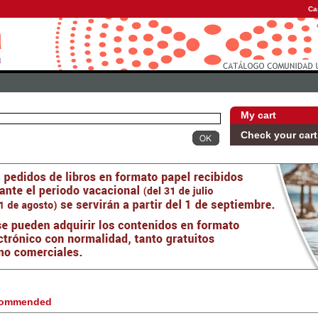
Ca
My cart
Check your cart
ommended