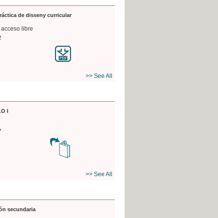
práctica de disseny curricular
 acceso libre
2
>> See All
O I
7
>> See All
ón secundaria