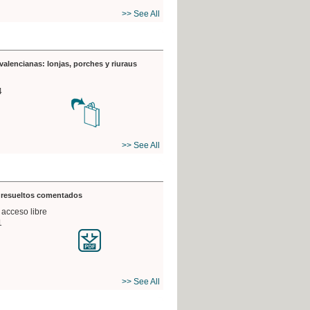
>> See All
valencianas: lonjas, porches y riuraus
4
>> See All
s resueltos comentados
 acceso libre
1
>> See All