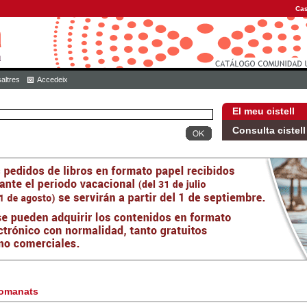
Cas
altres
Accedeix
El meu cistell
Consulta cistell
omanats