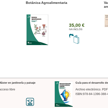
ánica Agroalimentaria
Valencia a trazos: exp
arquitectónica
35,00 €
IVA INCLÒS
áster en jardinería y paisaje
Guía para el desarrollo 
acceso libre
Archivo electrónico. PDF
ISBN:978-84-1396-388-