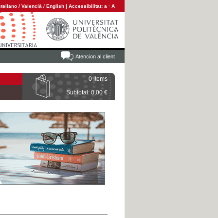
tellano
/
Valencià
/
English
|
Accessibilitat:
a
·
A
Atencion al client
0 items
Subtotal: 0,00 €