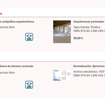
ra
n poligráfica arquitectónica
Arquitecturas porticadas 
acceso libre
Tapa blanda. Rústica
ISBN:978-84-1396-289-
30,00 €
ráctica de disseny curricular
Normalización. Ejercicio
Archivo electrónico. PDF
acceso libre
ISBN:978-84-1396-433-