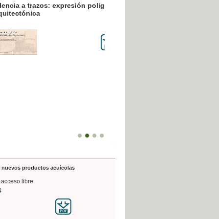
resión poligráfica
de nuevos productos acuícolas
 acceso libre
4