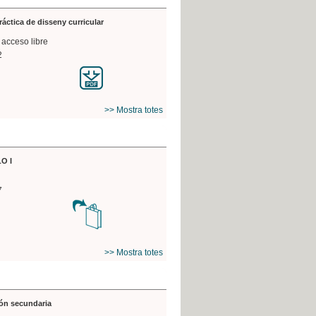
práctica de disseny curricular
 acceso libre
2
>> Mostra totes
O I
7
>> Mostra totes
ón secundaria