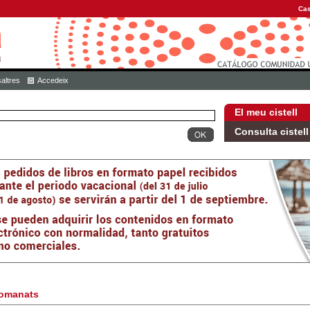
Cas
altres
Accedeix
El meu cistell
Consulta cistell
omanats