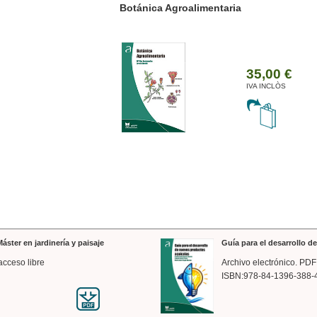
ánica Agroalimentaria
Valencia a trazos: exp
arquitectónica
35,00 €
IVA INCLÒS
áster en jardinería y paisaje
Guía para el desarrollo 
acceso libre
Archivo electrónico. PDF
ISBN:978-84-1396-388-