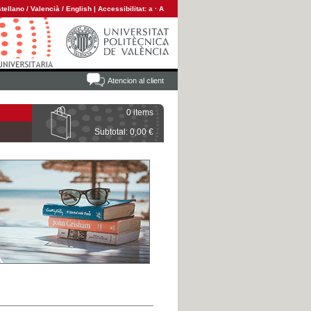
tellano
/
Valencià
/
English
|
Accessibilitat:
a
·
A
Atencion al client
0 items
Subtotal: 0,00 €