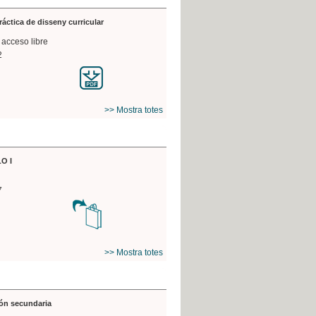
práctica de disseny curricular
 acceso libre
2
>> Mostra totes
O I
7
>> Mostra totes
ón secundaria