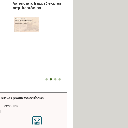
resión poligráfica
de nuevos productos acuícolas
 acceso libre
4