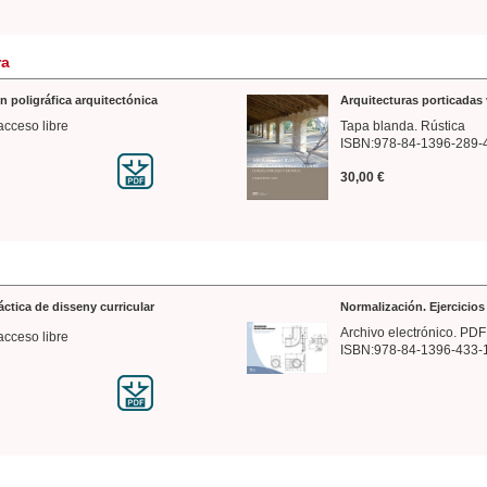
ra
n poligráfica arquitectónica
Arquitecturas porticadas 
acceso libre
Tapa blanda. Rústica
ISBN:978-84-1396-289-
30,00 €
ráctica de disseny curricular
Normalización. Ejercicio
Archivo electrónico. PDF
acceso libre
ISBN:978-84-1396-433-