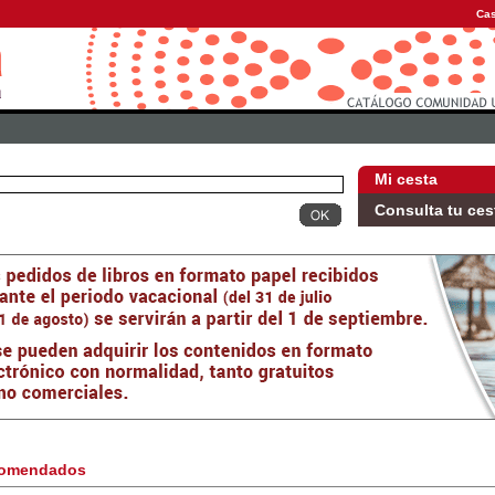
Cas
Mi cesta
Consulta tu ces
omendados