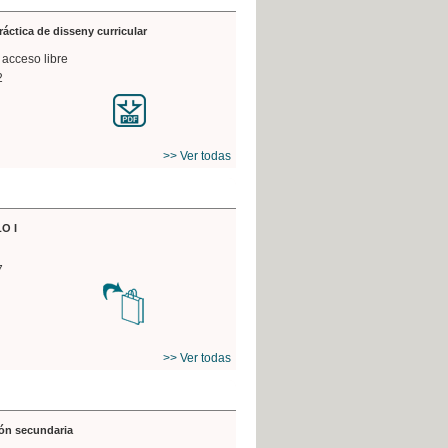
práctica de disseny curricular
 acceso libre
2
>> Ver todas
O I
7
>> Ver todas
ón secundaria