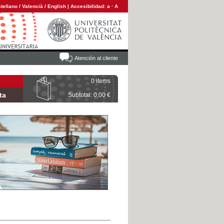
tellano
/
Valencià
/
English
|
Accesibilidad:
a
·
A
Atención al cliente
0 items
ta
Subtotal: 0,00 €