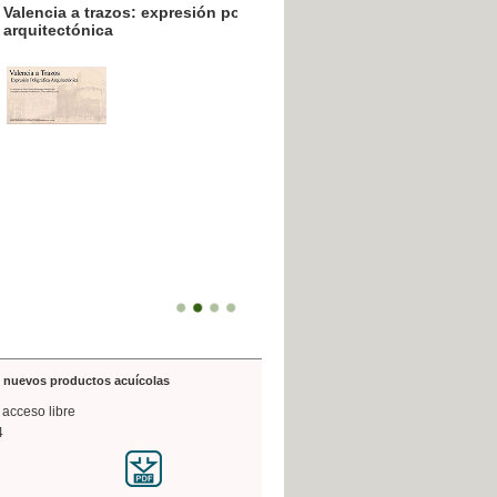
resión poligráfica
de nuevos productos acuícolas
 acceso libre
4