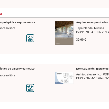
ra
n poligráfica arquitectónica
Arquitecturas porticadas 
acceso libre
Tapa blanda. Rústica
ISBN:978-84-1396-289-
30,00 €
ráctica de disseny curricular
Normalización. Ejercicio
Archivo electrónico. PDF
acceso libre
ISBN:978-84-1396-433-