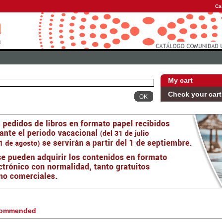
Ca
My cart
Check your cart
ommended