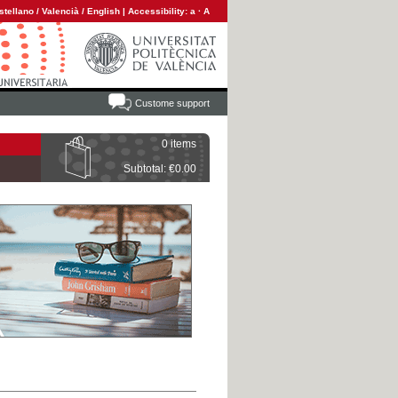
stellano
/
Valencià
/
English
|
Accessibility:
a
·
A
Custome support
0 items
Subtotal: €0.00