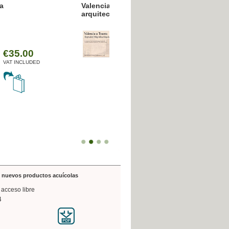
resión poligráfica
de nuevos productos acuícolas
 acceso libre
4