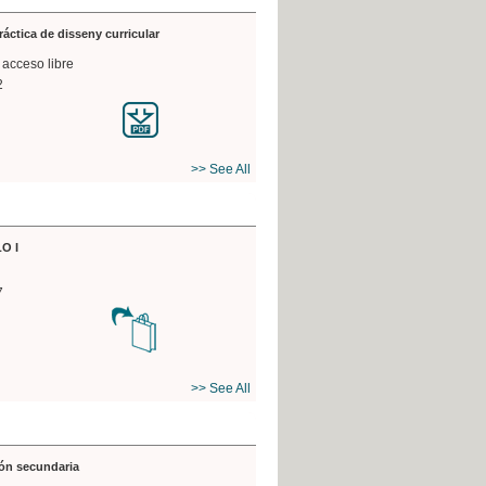
práctica de disseny curricular
 acceso libre
2
>> See All
O I
7
>> See All
ón secundaria