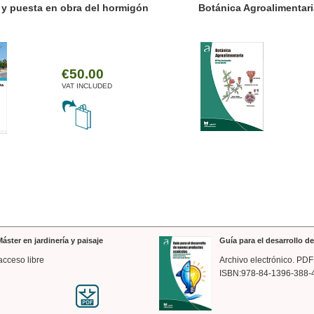
ánica Agroalimentaria
Valencia a trazos: exp
arquitectónica
€35.00
VAT INCLUDED
áster en jardinería y paisaje
Guía para el desarrollo 
acceso libre
Archivo electrónico. PDF
ISBN:978-84-1396-388-