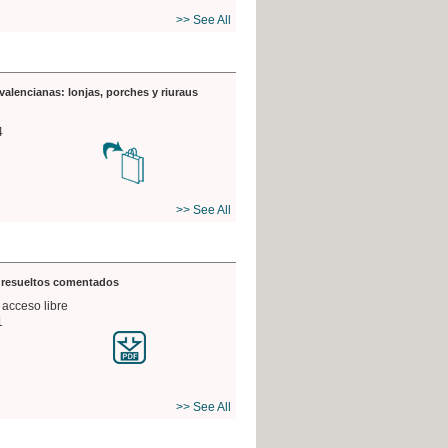
>> See All
valencianas: lonjas, porches y riuraus
4
>> See All
s resueltos comentados
 acceso libre
1
>> See All