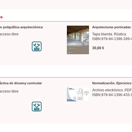
ra
n poligráfica arquitectónica
Arquitecturas porticadas 
acceso libre
Tapa blanda. Rústica
ISBN:978-84-1396-289-
30,00 €
ráctica de disseny curricular
Normalización. Ejercicio
Archivo electrónico. PDF
acceso libre
ISBN:978-84-1396-433-