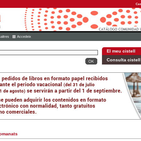
Cas
altres
Accedeix
El meu cistell
Consulta cistell
omanats