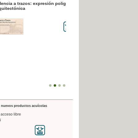
resión poligráfica
de nuevos productos acuícolas
 acceso libre
4