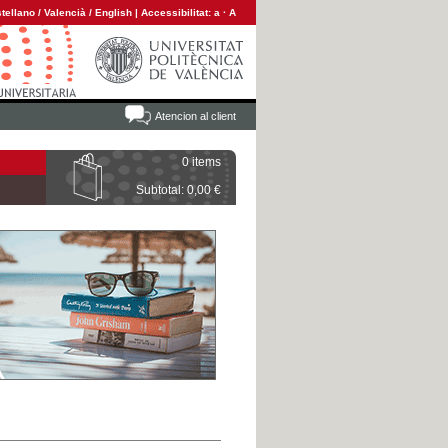
tellano
/
Valencià
/
English
|
Accessibilitat:
a
·
A
Atencion al client
0 items
Subtotal: 0,00 €