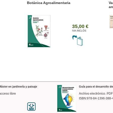
ánica Agroalimentaria
Valencia a trazos: exp
arquitectónica
35,00 €
IVA INCLÒS
áster en jardinería y paisaje
Guía para el desarrollo 
acceso libre
Archivo electrónico. PDF
ISBN:978-84-1396-388-