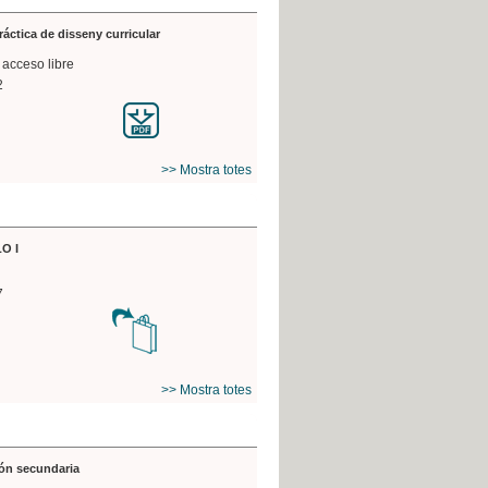
práctica de disseny curricular
 acceso libre
2
>> Mostra totes
O I
7
>> Mostra totes
ón secundaria