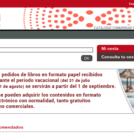
Cas
Mi cesta
Consulta tu ces
omendados