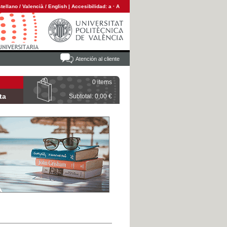
tellano
/
Valencià
/
English
|
Accesibilidad:
a
·
A
Atención al cliente
0 items
ta
Subtotal: 0,00 €