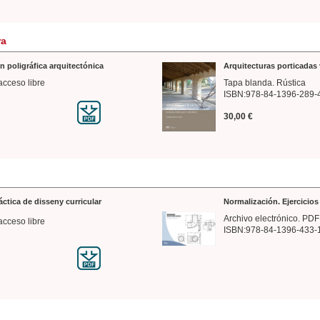
ra
n poligráfica arquitectónica
Arquitecturas porticadas 
acceso libre
Tapa blanda. Rústica
ISBN:978-84-1396-289-
30,00 €
ráctica de disseny curricular
Normalización. Ejercicio
Archivo electrónico. PDF
acceso libre
ISBN:978-84-1396-433-