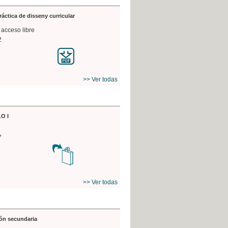
práctica de disseny curricular
 acceso libre
2
>> Ver todas
O I
7
>> Ver todas
ón secundaria