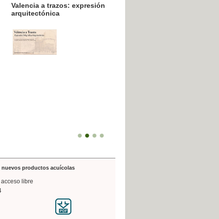
resión poligráfica
de nuevos productos acuícolas
 acceso libre
4