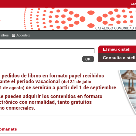
Cas
altres
Accedeix
El meu cistell
Consulta cistell
omanats