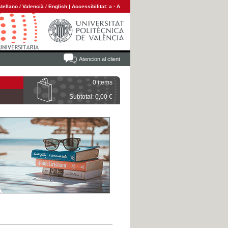
tellano
/
Valencià
/
English
|
Accessibilitat:
a
·
A
Atencion al client
0 items
Subtotal: 0,00 €