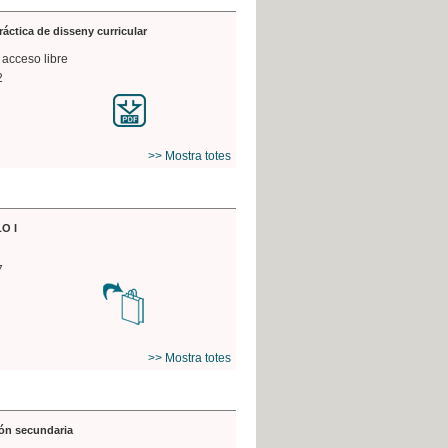
práctica de disseny curricular
 acceso libre
2
>> Mostra totes
O I
7
>> Mostra totes
ón secundaria