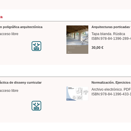
ra
n poligráfica arquitectónica
Arquitecturas porticadas 
acceso libre
Tapa blanda. Rústica
ISBN:978-84-1396-289-
30,00 €
ráctica de disseny curricular
Normalización. Ejercicio
Archivo electrónico. PDF
acceso libre
ISBN:978-84-1396-433-