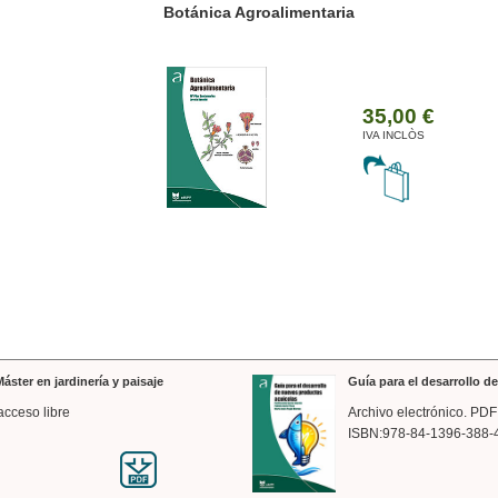
ánica Agroalimentaria
Valencia a trazos: exp
arquitectónica
35,00 €
IVA INCLÒS
áster en jardinería y paisaje
Guía para el desarrollo 
acceso libre
Archivo electrónico. PDF
ISBN:978-84-1396-388-