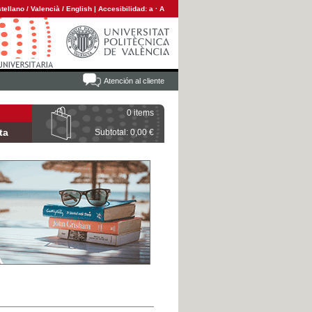
tellano
/
Valencià
/
English
|
Accesibilidad:
a
·
A
Atención al cliente
0 items
ta
Subtotal: 0,00 €