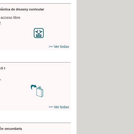
práctica de disseny curricular
 acceso libre
2
>> Ver todas
O I
7
>> Ver todas
ón secundaria