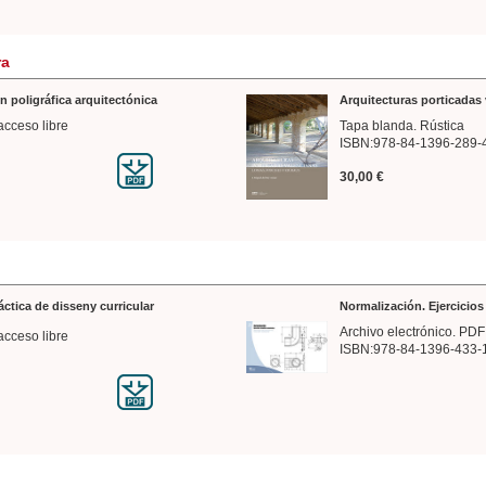
ra
n poligráfica arquitectónica
Arquitecturas porticadas 
acceso libre
Tapa blanda. Rústica
ISBN:978-84-1396-289-
30,00 €
ráctica de disseny curricular
Normalización. Ejercicio
Archivo electrónico. PDF
acceso libre
ISBN:978-84-1396-433-