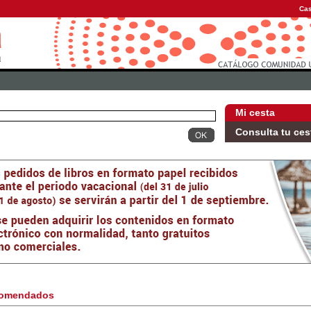
Cas
Mi cesta
Consulta tu ces
omendados