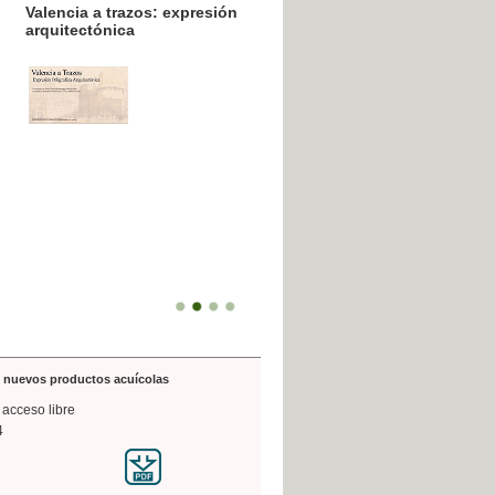
resión poligráfica
de nuevos productos acuícolas
 acceso libre
4