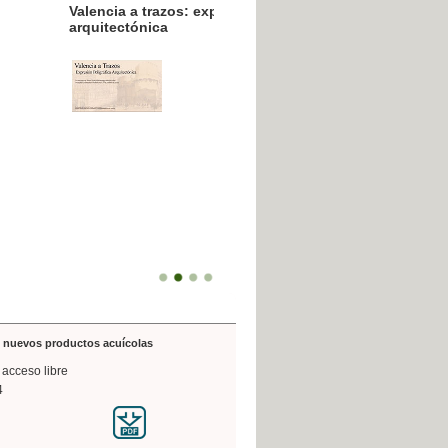
resión poligráfica
de nuevos productos acuícolas
 acceso libre
4