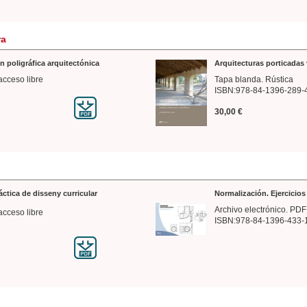
ra
n poligráfica arquitectónica
Arquitecturas porticadas 
acceso libre
Tapa blanda. Rústica
ISBN:978-84-1396-289-
30,00 €
ráctica de disseny curricular
Normalización. Ejercicio
Archivo electrónico. PDF
acceso libre
ISBN:978-84-1396-433-