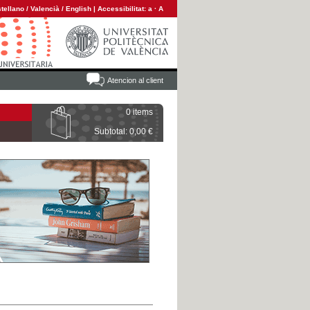
tellano
/
Valencià
/
English
|
Accessibilitat:
a
·
A
Atencion al client
0 items
Subtotal: 0,00 €