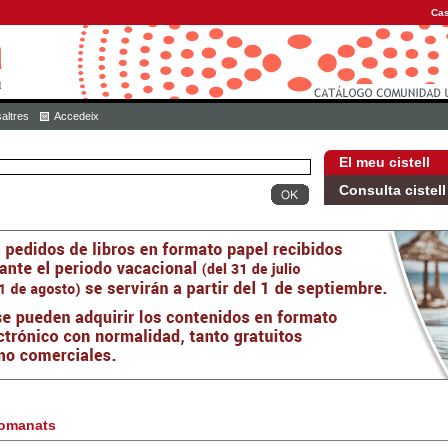
Cas
altres
Accedeix
El meu cistell
Consulta cistell
omanats