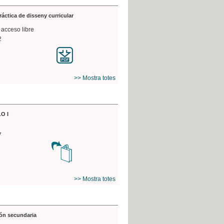
práctica de disseny curricular
 acceso libre
2
>> Mostra totes
O I
7
>> Mostra totes
ón secundaria