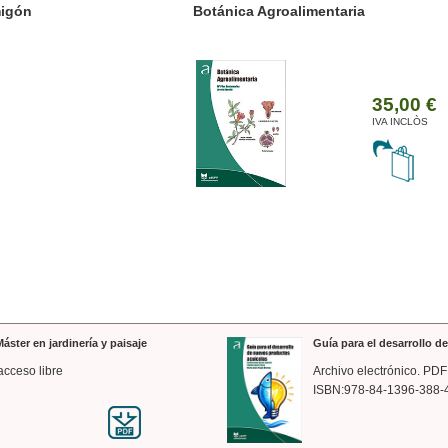
ánica Agroalimentaria
Valencia a trazos: exp
arquitectónica
35,00 €
IVA INCLÒS
áster en jardinería y paisaje
Guía para el desarrollo 
acceso libre
Archivo electrónico. PDF
ISBN:978-84-1396-388-