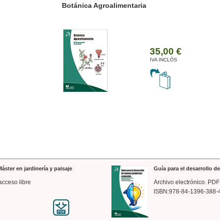
ánica Agroalimentaria
Valencia a trazos: exp
arquitectónica
35,00 €
IVA INCLÒS
áster en jardinería y paisaje
Guía para el desarrollo 
acceso libre
Archivo electrónico. PDF
ISBN:978-84-1396-388-