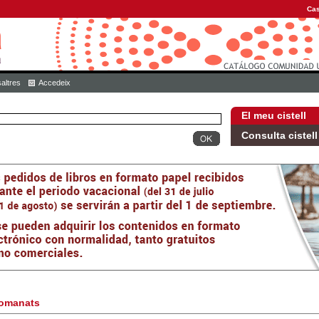
Cas
altres
Accedeix
El meu cistell
Consulta cistell
omanats