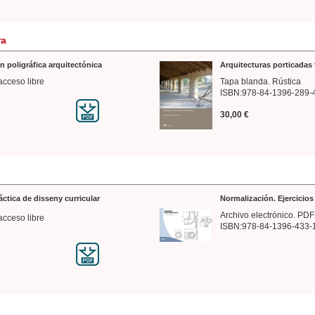
ra
n poligráfica arquitectónica
Arquitecturas porticadas 
acceso libre
Tapa blanda. Rústica
ISBN:978-84-1396-289-
30,00 €
ráctica de disseny curricular
Normalización. Ejercicio
Archivo electrónico. PDF
acceso libre
ISBN:978-84-1396-433-