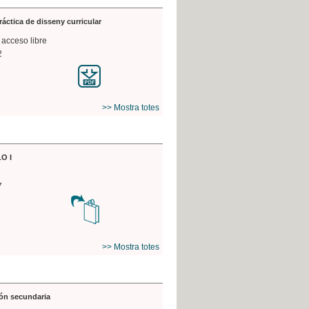
práctica de disseny curricular
 acceso libre
2
>> Mostra totes
O I
7
>> Mostra totes
ón secundaria