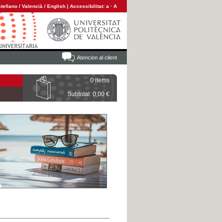
tellano
/
Valencià
/
English
|
Accessibilitat:
a
·
A
Atencion al client
0 items
Subtotal: 0,00 €