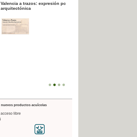
resión poligráfica
de nuevos productos acuícolas
 acceso libre
4