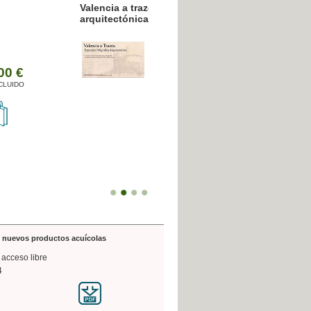
resión poligráfica
de nuevos productos acuícolas
 acceso libre
4