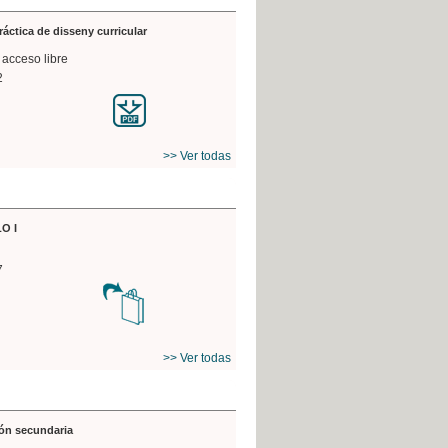
práctica de disseny curricular
 acceso libre
2
>> Ver todas
O I
7
>> Ver todas
ón secundaria