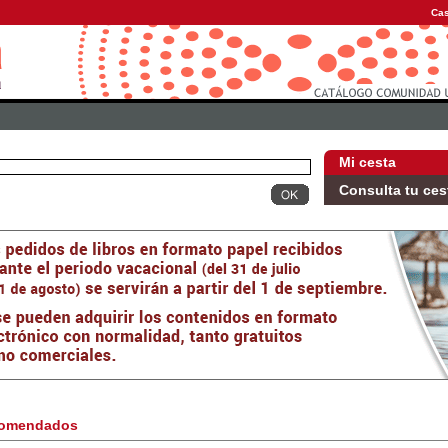
Cas
Mi cesta
Consulta tu ces
omendados