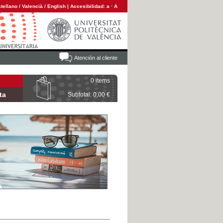
tellano
/
Valencià
/
English
|
Accesibilidad:
a
·
A
Atención al cliente
0 items
ta
Subtotal: 0,00 €