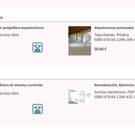
ra
n poligráfica arquitectónica
Arquitecturas porticadas 
acceso libre
Tapa blanda. Rústica
ISBN:978-84-1396-289-
30,00 €
ráctica de disseny curricular
Normalización. Ejercicio
Archivo electrónico. PDF
acceso libre
ISBN:978-84-1396-433-