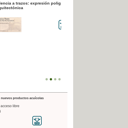
resión poligráfica
de nuevos productos acuícolas
 acceso libre
4