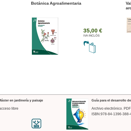
ánica Agroalimentaria
Valencia a trazos: exp
arquitectónica
35,00 €
IVA INCLÒS
áster en jardinería y paisaje
Guía para el desarrollo 
acceso libre
Archivo electrónico. PDF
ISBN:978-84-1396-388-