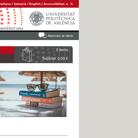
tellano
/
Valencià
/
English
|
Accessibilitat:
a
·
A
Atencion al client
0 items
Subtotal: 0,00 €