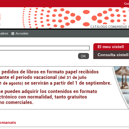
Cas
altres
Accedeix
El meu cistell
Consulta cistell
omanats