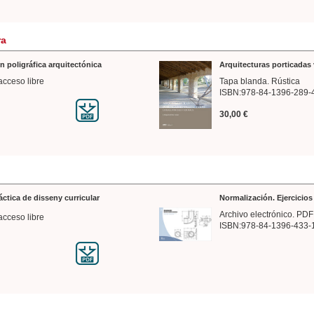
ra
n poligráfica arquitectónica
Arquitecturas porticadas 
acceso libre
Tapa blanda. Rústica
ISBN:978-84-1396-289-
30,00 €
ráctica de disseny curricular
Normalización. Ejercicio
Archivo electrónico. PDF
acceso libre
ISBN:978-84-1396-433-