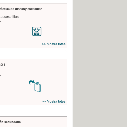
práctica de disseny curricular
 acceso libre
2
>> Mostra totes
O I
7
>> Mostra totes
ón secundaria