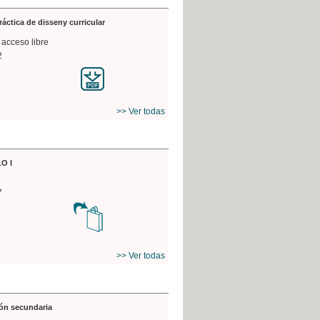
práctica de disseny curricular
 acceso libre
2
>> Ver todas
O I
7
>> Ver todas
ón secundaria