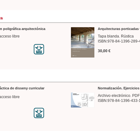
ra
n poligráfica arquitectónica
Arquitecturas porticadas 
acceso libre
Tapa blanda. Rústica
ISBN:978-84-1396-289-
30,00 €
ráctica de disseny curricular
Normalización. Ejercicio
Archivo electrónico. PDF
acceso libre
ISBN:978-84-1396-433-