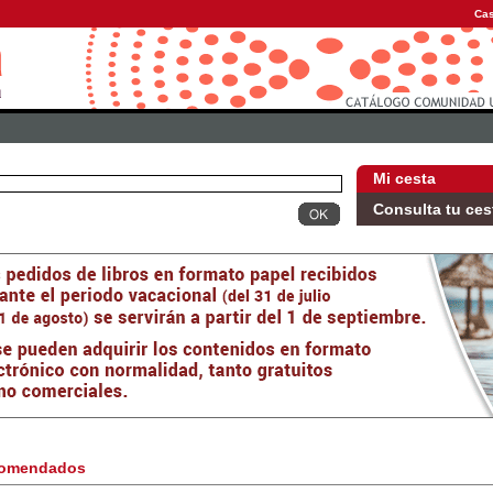
Cas
Mi cesta
Consulta tu ces
omendados