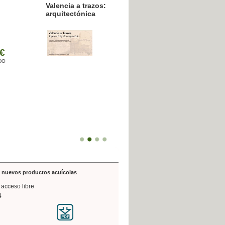
resión poligráfica
de nuevos productos acuícolas
 acceso libre
4