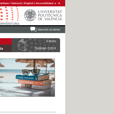
tellano
/
Valencià
/
English
|
Accesibilidad:
a
·
A
Atención al cliente
0 items
ta
Subtotal: 0,00 €