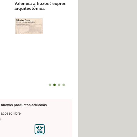
resión poligráfica
de nuevos productos acuícolas
 acceso libre
4