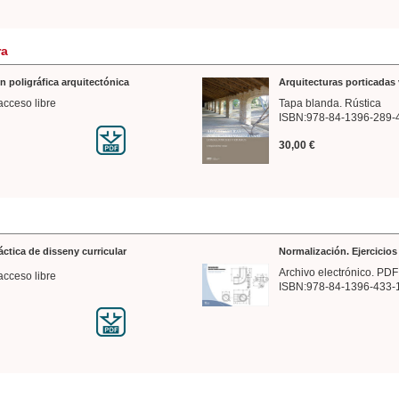
ra
n poligráfica arquitectónica
Arquitecturas porticadas 
acceso libre
Tapa blanda. Rústica
ISBN:978-84-1396-289-
30,00 €
ráctica de disseny curricular
Normalización. Ejercicio
Archivo electrónico. PDF
acceso libre
ISBN:978-84-1396-433-