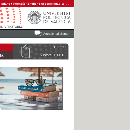
tellano
/
Valencià
/
English
|
Accesibilidad:
a
·
A
Atención al cliente
0 items
ta
Subtotal: 0,00 €