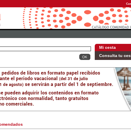
Cas
Mi cesta
Consulta tu ces
omendados