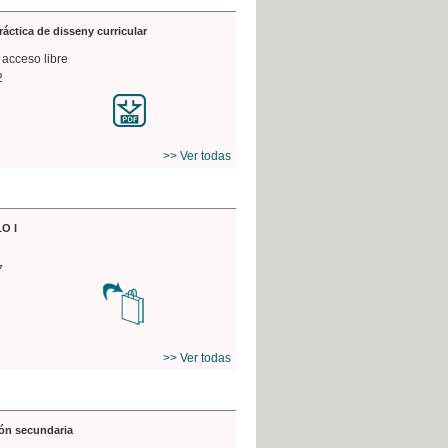
práctica de disseny curricular
 acceso libre
2
>> Ver todas
O I
7
>> Ver todas
ón secundaria