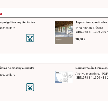
ra
n poligráfica arquitectónica
Arquitecturas porticadas 
acceso libre
Tapa blanda. Rústica
ISBN:978-84-1396-289-
30,00 €
ráctica de disseny curricular
Normalización. Ejercicio
Archivo electrónico. PDF
acceso libre
ISBN:978-84-1396-433-