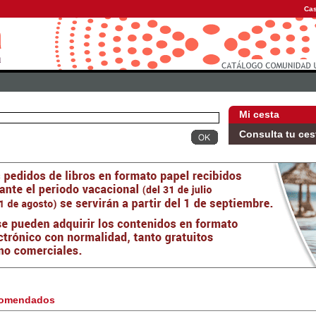
Cas
Mi cesta
Consulta tu ces
omendados