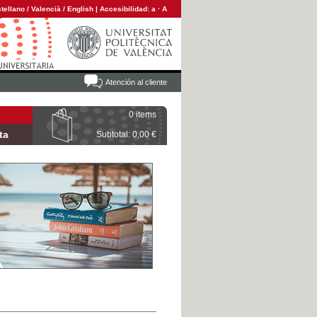
tellano
/
Valencià
/
English
|
Accesibilidad:
a
·
A
Atención al cliente
0 items
ta
Subtotal: 0,00 €