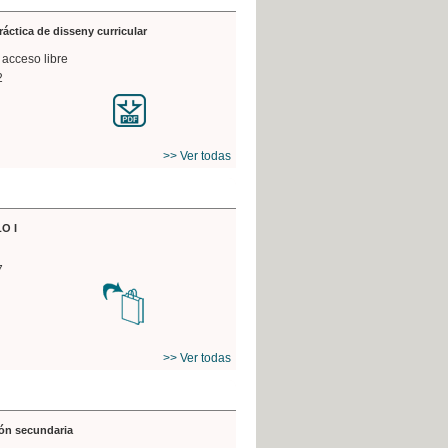
práctica de disseny curricular
 acceso libre
2
>> Ver todas
O I
7
>> Ver todas
ón secundaria