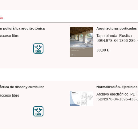
ra
n poligráfica arquitectónica
Arquitecturas porticadas 
acceso libre
Tapa blanda. Rústica
ISBN:978-84-1396-289-
30,00 €
ráctica de disseny curricular
Normalización. Ejercicio
Archivo electrónico. PDF
acceso libre
ISBN:978-84-1396-433-