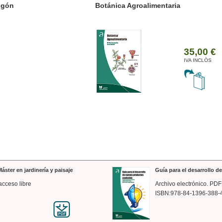
ánica Agroalimentaria
Valencia a trazos: exp
arquitectónica
35,00 €
IVA INCLÒS
áster en jardinería y paisaje
Guía para el desarrollo 
acceso libre
Archivo electrónico. PDF
ISBN:978-84-1396-388-