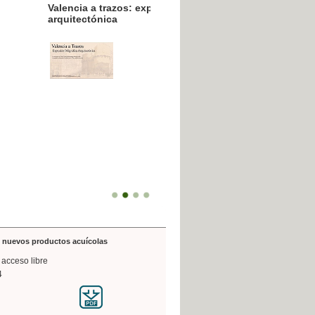
resión poligráfica
de nuevos productos acuícolas
 acceso libre
4