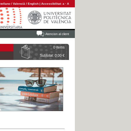
tellano
/
Valencià
/
English
|
Accessibilitat:
a
·
A
Atencion al client
0 items
Subtotal: 0,00 €