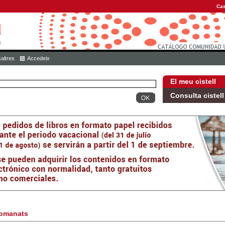
Cas
altres
Accedeix
El meu cistell
Consulta cistell
omanats