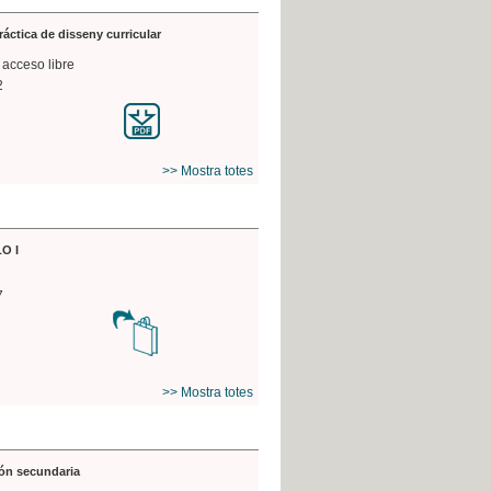
práctica de disseny curricular
 acceso libre
2
>> Mostra totes
O I
7
>> Mostra totes
ón secundaria