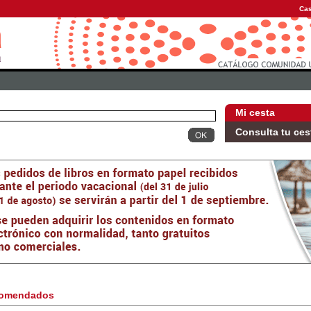
Cas
Mi cesta
Consulta tu ces
omendados