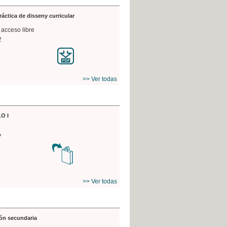
práctica de disseny curricular
 acceso libre
2
>> Ver todas
O I
7
>> Ver todas
ón secundaria