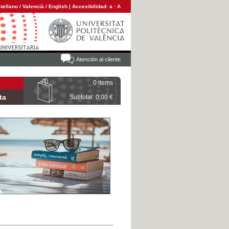
tellano
/
Valencià
/
English
|
Accesibilidad:
a
·
A
Atención al cliente
0 items
ta
Subtotal: 0,00 €