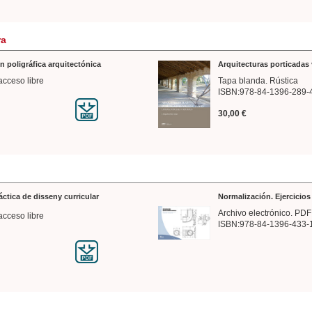
ra
n poligráfica arquitectónica
Arquitecturas porticadas 
acceso libre
Tapa blanda. Rústica
ISBN:978-84-1396-289-
30,00 €
ráctica de disseny curricular
Normalización. Ejercicio
Archivo electrónico. PDF
acceso libre
ISBN:978-84-1396-433-