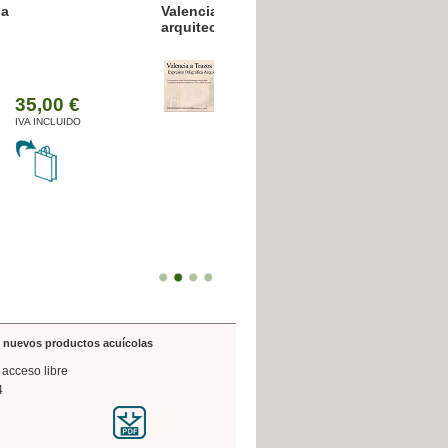
resión poligráfica
de nuevos productos acuícolas
 acceso libre
4