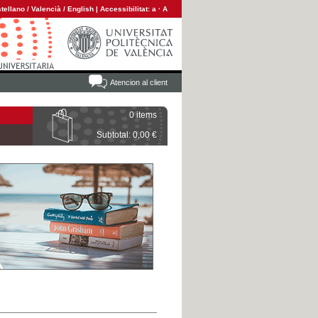
tellano
/
Valencià
/
English
|
Accessibilitat:
a
·
A
Atencion al client
0 items
Subtotal: 0,00 €