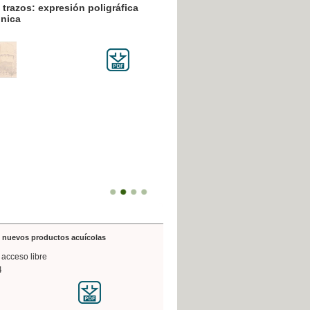
resión poligráfica
de nuevos productos acuícolas
 acceso libre
4