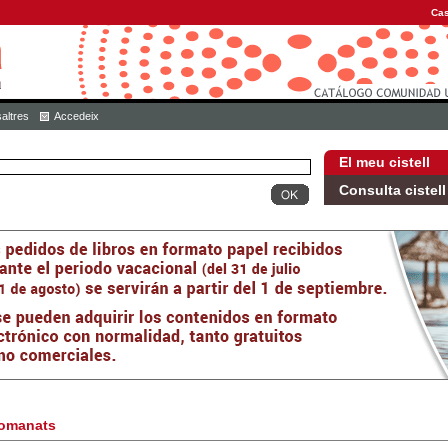
Cas
altres
Accedeix
El meu cistell
Consulta cistell
omanats