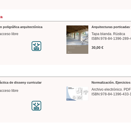
ra
n poligráfica arquitectónica
Arquitecturas porticadas 
acceso libre
Tapa blanda. Rústica
ISBN:978-84-1396-289-
30,00 €
ráctica de disseny curricular
Normalización. Ejercicio
Archivo electrónico. PDF
acceso libre
ISBN:978-84-1396-433-