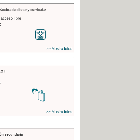
práctica de disseny curricular
 acceso libre
2
>> Mostra totes
O I
7
>> Mostra totes
ón secundaria