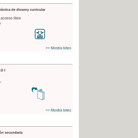
práctica de disseny curricular
 acceso libre
2
>> Mostra totes
O I
7
>> Mostra totes
ón secundaria