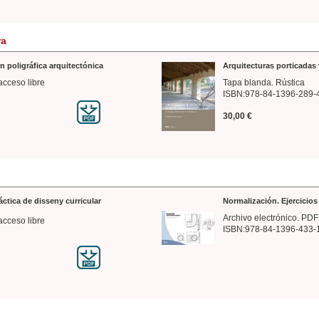
ra
n poligráfica arquitectónica
Arquitecturas porticadas 
acceso libre
Tapa blanda. Rústica
ISBN:978-84-1396-289-
30,00 €
ráctica de disseny curricular
Normalización. Ejercicio
Archivo electrónico. PDF
acceso libre
ISBN:978-84-1396-433-