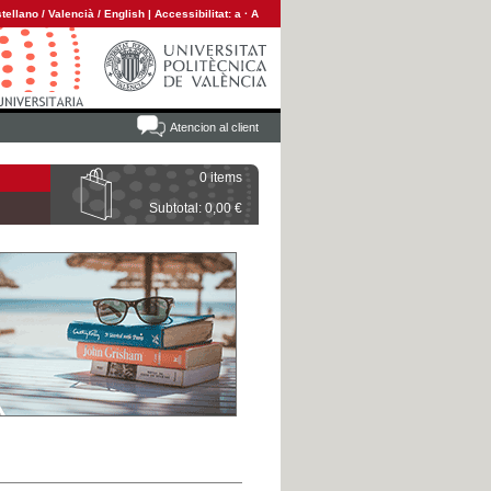
tellano
/
Valencià
/
English
|
Accessibilitat:
a
·
A
Atencion al client
0 items
Subtotal: 0,00 €