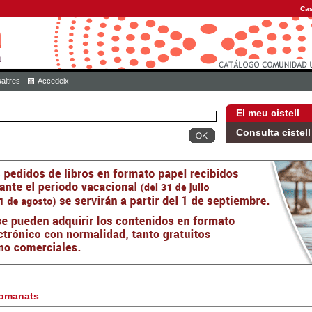
Cas
altres
Accedeix
El meu cistell
Consulta cistell
omanats