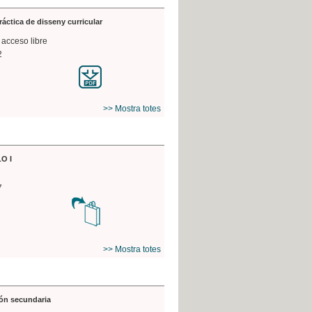
práctica de disseny curricular
 acceso libre
2
>> Mostra totes
O I
7
>> Mostra totes
ón secundaria