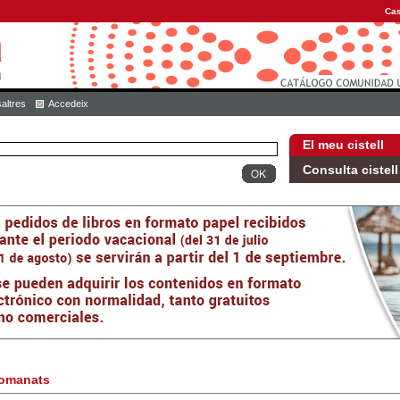
Cas
altres
Accedeix
El meu cistell
Consulta cistell
omanats