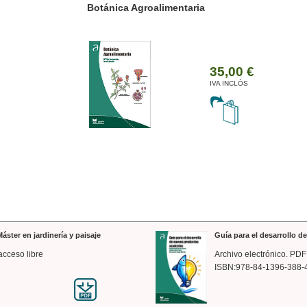
ánica Agroalimentaria
Valencia a trazos: exp
arquitectónica
35,00 €
IVA INCLÒS
áster en jardinería y paisaje
Guía para el desarrollo 
acceso libre
Archivo electrónico. PDF
ISBN:978-84-1396-388-