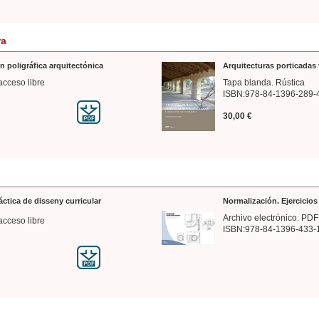
ra
n poligráfica arquitectónica
Arquitecturas porticadas 
acceso libre
Tapa blanda. Rústica
ISBN:978-84-1396-289-
30,00 €
ráctica de disseny curricular
Normalización. Ejercicio
Archivo electrónico. PDF
acceso libre
ISBN:978-84-1396-433-