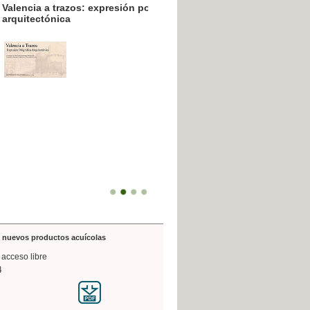
resión poligráfica
de nuevos productos acuícolas
 acceso libre
4