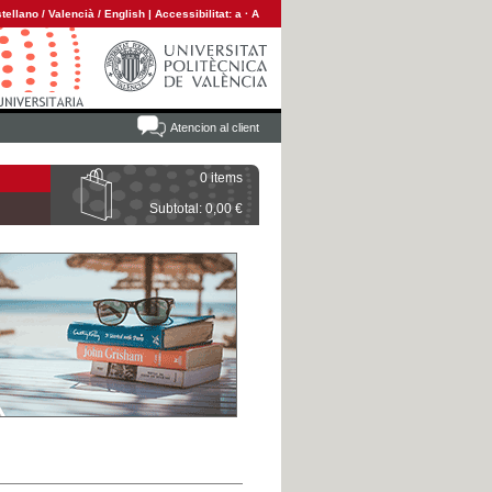
tellano
/
Valencià
/
English
|
Accessibilitat:
a
·
A
Atencion al client
0 items
Subtotal: 0,00 €