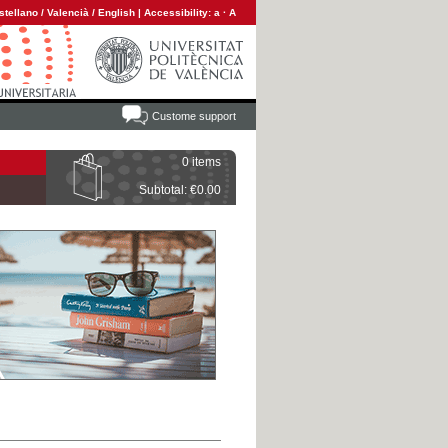
stellano
/
Valencià
/
English
|
Accessibility:
a
·
A
Custome support
0 items
Subtotal: €0.00