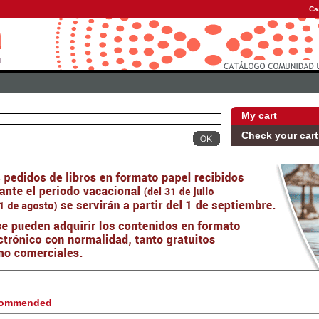
Ca
My cart
Check your cart
ommended