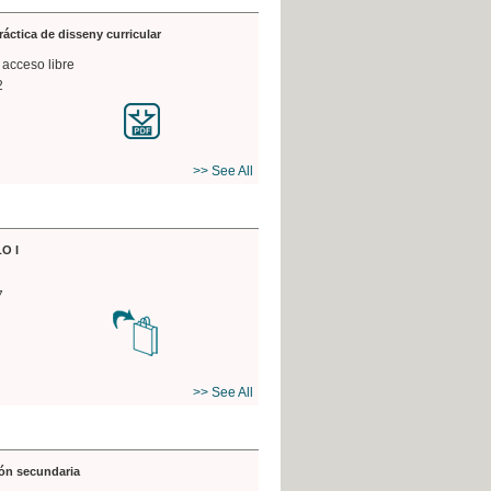
práctica de disseny curricular
 acceso libre
2
>> See All
O I
7
>> See All
ón secundaria