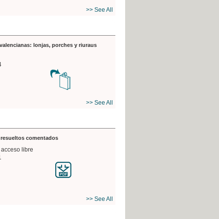
>> See All
valencianas: lonjas, porches y riuraus
4
>> See All
s resueltos comentados
 acceso libre
1
>> See All