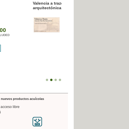
resión poligráfica
de nuevos productos acuícolas
 acceso libre
4