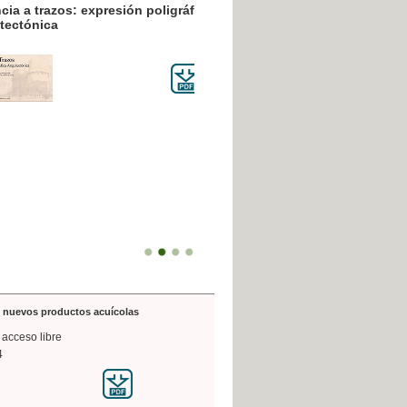
resión poligráfica
de nuevos productos acuícolas
 acceso libre
4