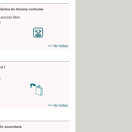
práctica de disseny curricular
 acceso libre
2
>> Ver todas
O I
7
>> Ver todas
ón secundaria