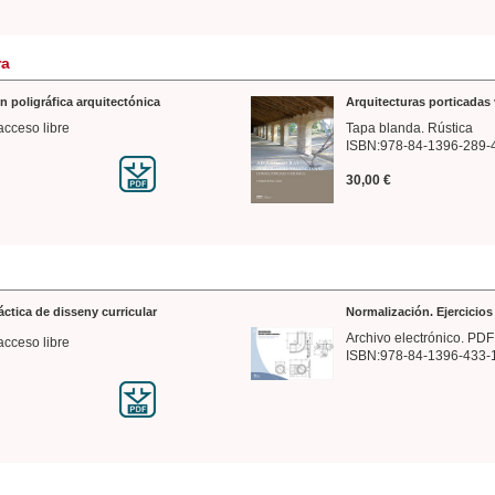
ra
n poligráfica arquitectónica
Arquitecturas porticadas 
acceso libre
Tapa blanda. Rústica
ISBN:978-84-1396-289-
30,00 €
ráctica de disseny curricular
Normalización. Ejercicio
Archivo electrónico. PDF
acceso libre
ISBN:978-84-1396-433-