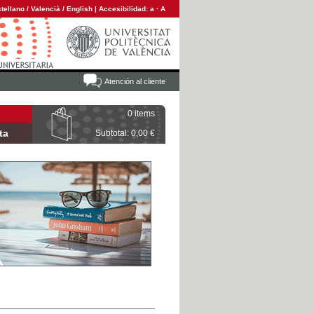
tellano
/
Valencià
/
English
|
Accesibilidad:
a
·
A
Atención al cliente
0 items
ta
Subtotal: 0,00 €