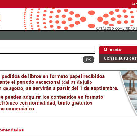
Cas
Mi cesta
Consulta tu ces
omendados