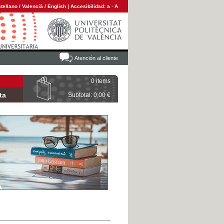
tellano
/
Valencià
/
English
|
Accesibilidad:
a
·
A
Atención al cliente
0 items
ta
Subtotal: 0,00 €