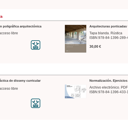
ra
n poligráfica arquitectónica
Arquitecturas porticadas 
acceso libre
Tapa blanda. Rústica
ISBN:978-84-1396-289-
30,00 €
ráctica de disseny curricular
Normalización. Ejercicio
Archivo electrónico. PDF
acceso libre
ISBN:978-84-1396-433-