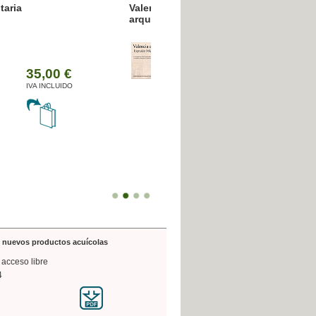
resión poligráfica
de nuevos productos acuícolas
 acceso libre
4