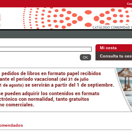
Cas
Mi cesta
Consulta tu ces
omendados