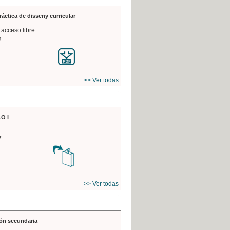
práctica de disseny curricular
 acceso libre
2
>> Ver todas
O I
7
>> Ver todas
ón secundaria