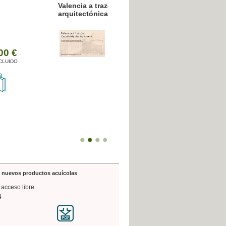
resión poligráfica
de nuevos productos acuícolas
 acceso libre
4