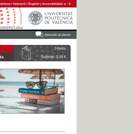
tellano
/
Valencià
/
English
|
Accesibilidad:
a
·
A
Atención al cliente
0 items
ta
Subtotal: 0,00 €