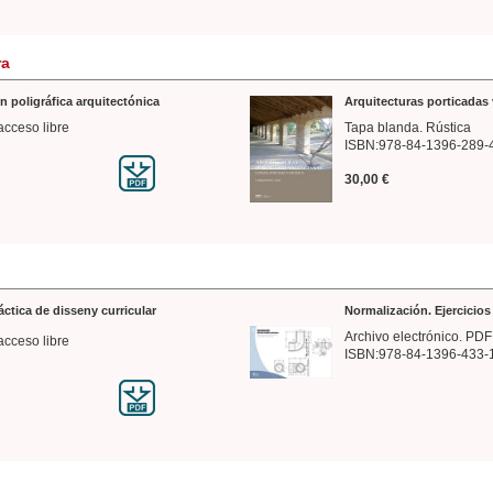
ra
n poligráfica arquitectónica
Arquitecturas porticadas 
acceso libre
Tapa blanda. Rústica
ISBN:978-84-1396-289-
30,00 €
ráctica de disseny curricular
Normalización. Ejercicio
Archivo electrónico. PDF
acceso libre
ISBN:978-84-1396-433-