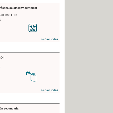
práctica de disseny curricular
 acceso libre
2
>> Ver todas
O I
7
>> Ver todas
ón secundaria