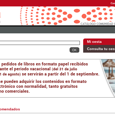
Cas
Mi cesta
Consulta tu ces
omendados