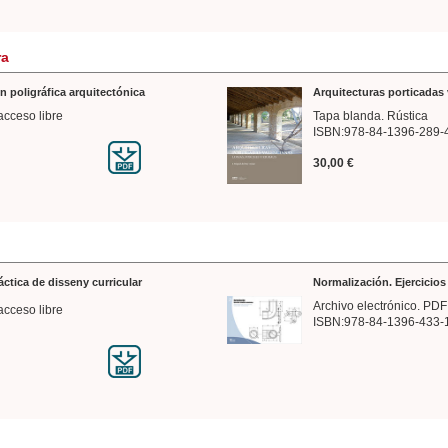
ra
n poligráfica arquitectónica
Arquitecturas porticadas 
acceso libre
Tapa blanda. Rústica
ISBN:978-84-1396-289-
30,00 €
ráctica de disseny curricular
Normalización. Ejercicio
Archivo electrónico. PDF
acceso libre
ISBN:978-84-1396-433-