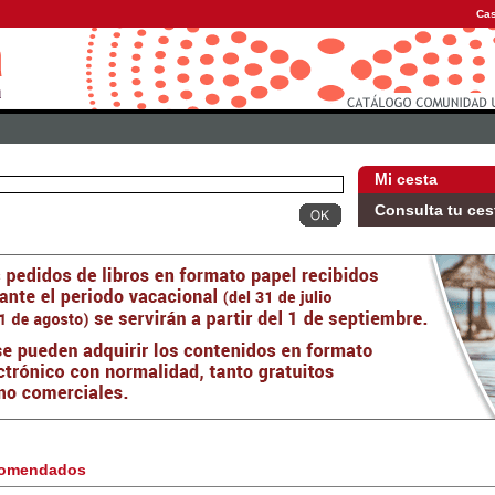
Cas
Mi cesta
Consulta tu ces
omendados