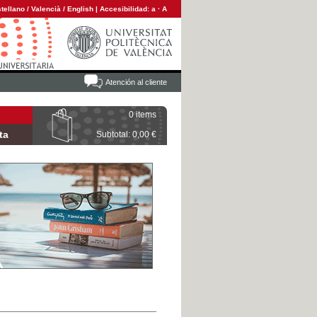
tellano
/
Valencià
/
English
|
Accesibilidad:
a
·
A
Atención al cliente
0 items
ta
Subtotal: 0,00 €