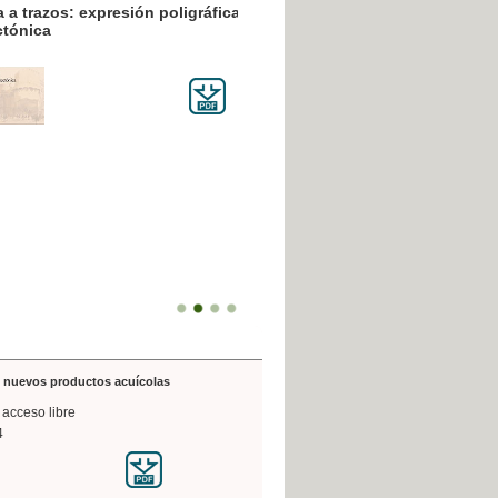
resión poligráfica
de nuevos productos acuícolas
 acceso libre
4