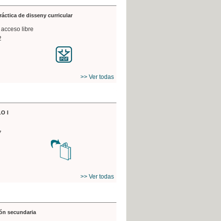
práctica de disseny curricular
 acceso libre
2
>> Ver todas
O I
7
>> Ver todas
ón secundaria