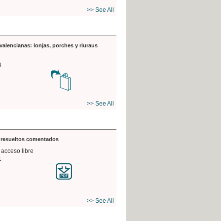
>> See All
valencianas: lonjas, porches y riuraus
4
>> See All
s resueltos comentados
 acceso libre
1
>> See All