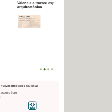
resión poligráfica
de nuevos productos acuícolas
 acceso libre
4