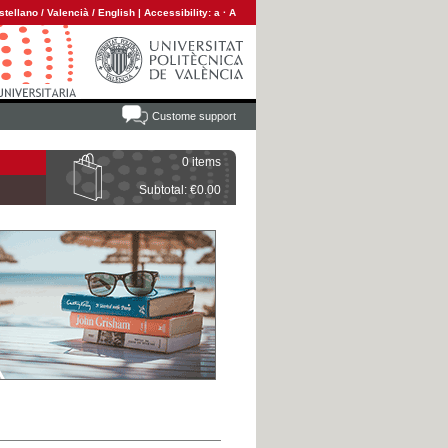
stellano
/
Valencià
/
English
|
Accessibility:
a
·
A
Custome support
0 items
Subtotal: €0.00