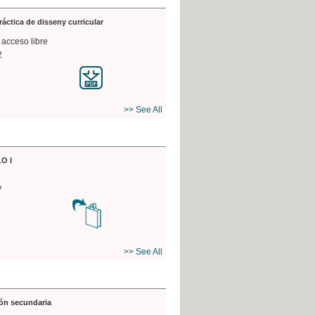
práctica de disseny curricular
 acceso libre
2
>> See All
O I
7
>> See All
ón secundaria