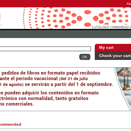
Ca
My cart
Check your cart
ommended