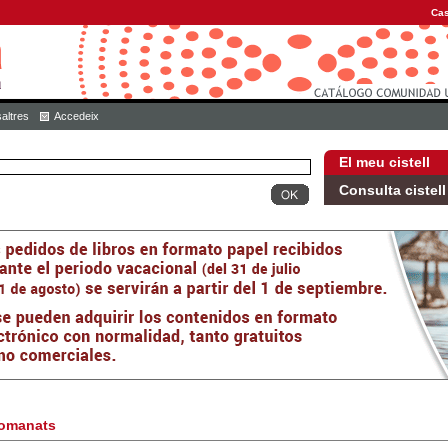
Cas
altres
Accedeix
El meu cistell
Consulta cistell
omanats