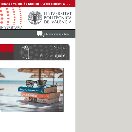
tellano
/
Valencià
/
English
|
Accessibilitat:
a
·
A
Atencion al client
0 items
Subtotal: 0,00 €