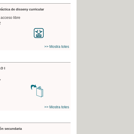
práctica de disseny curricular
 acceso libre
2
>> Mostra totes
O I
7
>> Mostra totes
ón secundaria