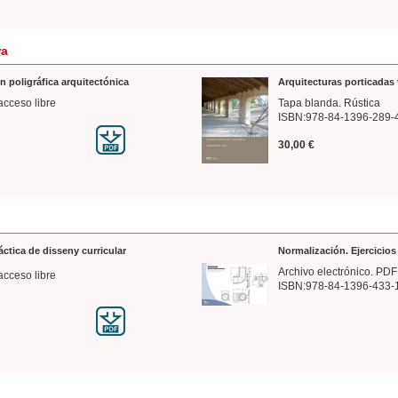
ra
n poligráfica arquitectónica
Arquitecturas porticadas 
acceso libre
Tapa blanda. Rústica
ISBN:978-84-1396-289-
30,00 €
ráctica de disseny curricular
Normalización. Ejercicio
Archivo electrónico. PDF
acceso libre
ISBN:978-84-1396-433-