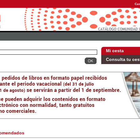
Cas
Mi cesta
Consulta tu ces
omendados