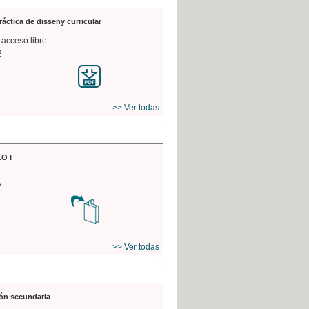
práctica de disseny curricular
 acceso libre
2
>> Ver todas
O I
7
>> Ver todas
ón secundaria