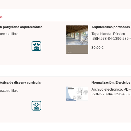
ra
n poligráfica arquitectónica
Arquitecturas porticadas 
acceso libre
Tapa blanda. Rústica
ISBN:978-84-1396-289-
30,00 €
ráctica de disseny curricular
Normalización. Ejercicio
Archivo electrónico. PDF
acceso libre
ISBN:978-84-1396-433-