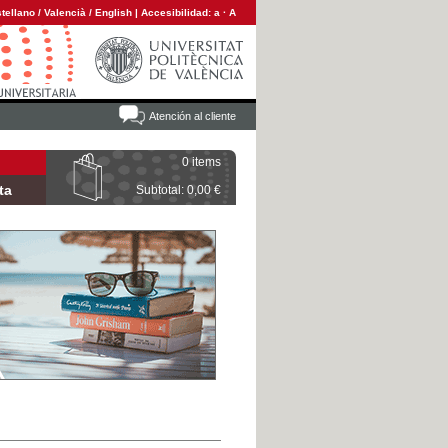
tellano
/
Valencià
/
English
|
Accesibilidad:
a
·
A
Atención al cliente
0 items
ta
Subtotal: 0,00 €