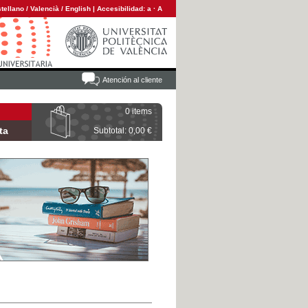
tellano
/
Valencià
/
English
|
Accesibilidad:
a
·
A
Atención al cliente
0 items
ta
Subtotal: 0,00 €