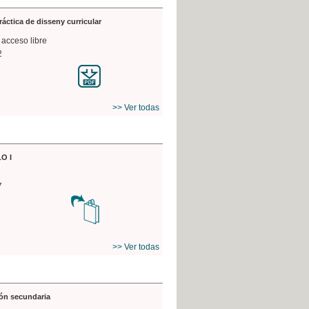
práctica de disseny curricular
 acceso libre
2
>> Ver todas
O I
7
>> Ver todas
ón secundaria