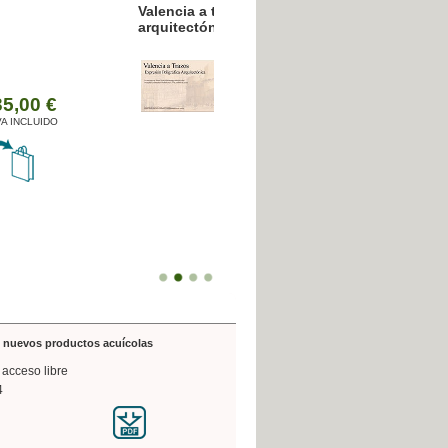
resión poligráfica
de nuevos productos acuícolas
 acceso libre
4