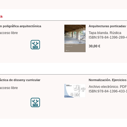
ra
n poligráfica arquitectónica
Arquitecturas porticadas 
acceso libre
Tapa blanda. Rústica
ISBN:978-84-1396-289-
30,00 €
ráctica de disseny curricular
Normalización. Ejercicio
Archivo electrónico. PDF
acceso libre
ISBN:978-84-1396-433-