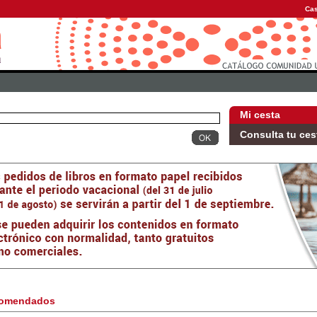
Cas
Mi cesta
Consulta tu ces
omendados