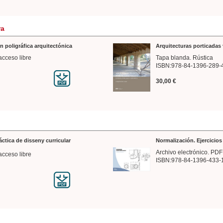
ra
n poligráfica arquitectónica
Arquitecturas porticadas 
acceso libre
Tapa blanda. Rústica
ISBN:978-84-1396-289-
30,00 €
ráctica de disseny curricular
Normalización. Ejercicio
Archivo electrónico. PDF
acceso libre
ISBN:978-84-1396-433-