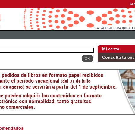
Cas
Mi cesta
Consulta tu ces
omendados