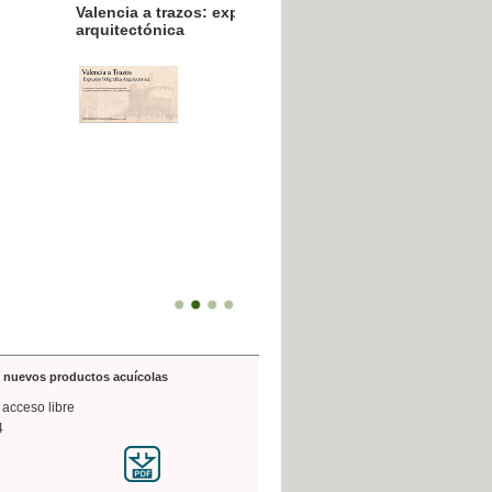
resión poligráfica
de nuevos productos acuícolas
 acceso libre
4