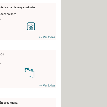
práctica de disseny curricular
 acceso libre
2
>> Ver todas
O I
7
>> Ver todas
ón secundaria