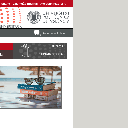
tellano
/
Valencià
/
English
|
Accesibilidad:
a
·
A
Atención al cliente
0 items
ta
Subtotal: 0,00 €