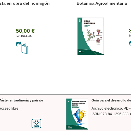
ánica Agroalimentaria
Valencia a trazos: exp
arquitectónica
35,00 €
IVA INCLÒS
áster en jardinería y paisaje
Guía para el desarrollo 
acceso libre
Archivo electrónico. PDF
ISBN:978-84-1396-388-