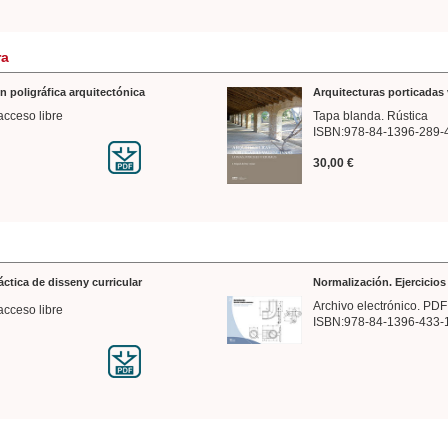
ra
n poligráfica arquitectónica
Arquitecturas porticadas 
acceso libre
Tapa blanda. Rústica
ISBN:978-84-1396-289-
30,00 €
ráctica de disseny curricular
Normalización. Ejercicio
Archivo electrónico. PDF
acceso libre
ISBN:978-84-1396-433-