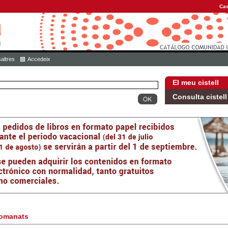
Cas
altres
Accedeix
El meu cistell
Consulta cistell
omanats