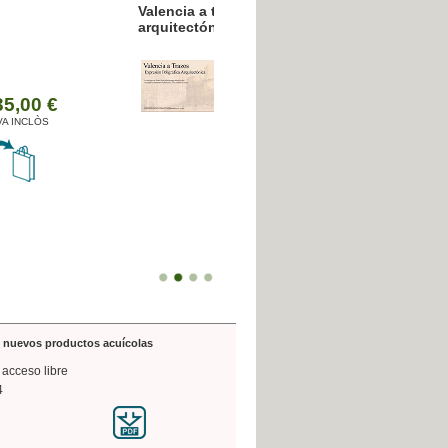
resión poligráfica
de nuevos productos acuícolas
 acceso libre
4