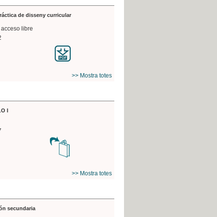
práctica de disseny curricular
 acceso libre
2
>> Mostra totes
O I
7
>> Mostra totes
ón secundaria