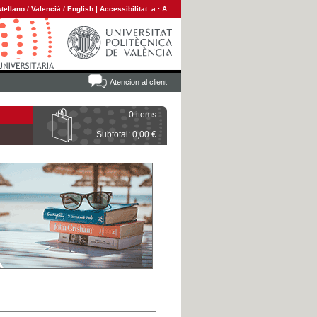
tellano
/
Valencià
/
English
|
Accessibilitat:
a
·
A
Atencion al client
0 items
Subtotal: 0,00 €